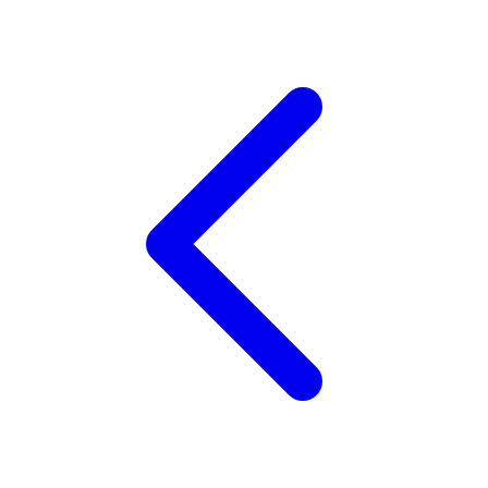
Twistshake
TY Toys
U
V
Veja
Vitaflow
Vtech
W
Waterland
Wellness
X