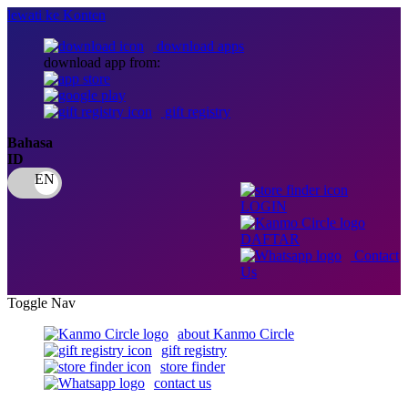
lewati ke Konten
download apps
download app from:
gift registry
Bahasa
ID
LOGIN
DAFTAR
Contact
Us
Toggle Nav
about Kanmo Circle
gift registry
store finder
contact us