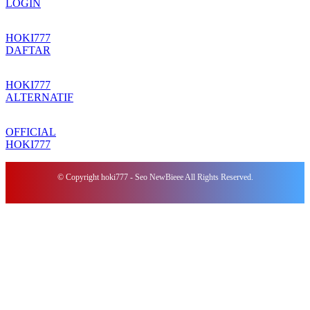
LOGIN
HOKI777
DAFTAR
HOKI777
ALTERNATIF
OFFICIAL
HOKI777
© Copyright hoki777 - Seo NewBieee All Rights Reserved.