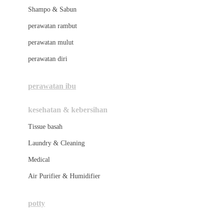
London Taxi
Shampo & Sabun
Love To Dream
perawatan rambut
perawatan mulut
M
perawatan diri
Magformers
Mama's Choice
perawatan ibu
Mamas&Papas
kesehatan & kebersihan
Mamaway
Tissue basah
Maxi Cosi
Laundry & Cleaning
Megabloks
Medical
Micro
Air Purifier & Humidifier
MiDeer
Mimi & Lula
potty
Mini Monkey