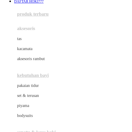
DAFTAR HOKI777
Azetabio
produk terbaru
B
aksesoris
Baabaasheepz
tas
Babiators
kacamata
Baby Dove
aksesoris rambut
Baby Jogger
Baby Rovega
kebutuhan bayi
Babybee
pakaian tidur
Banana Boat
set & terusan
Banz
piyama
Barbie
bodysuits
Beaba
Beauty Barn