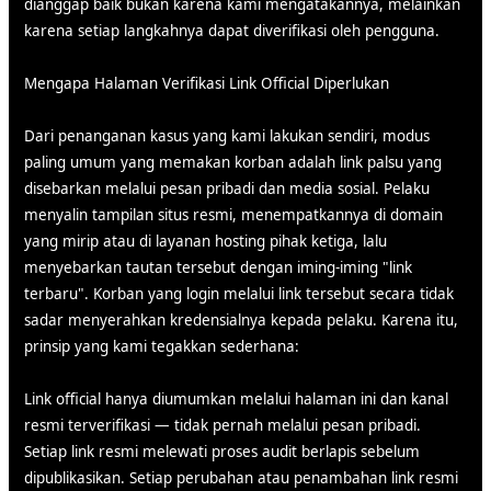
dianggap baik bukan karena kami mengatakannya, melainkan
karena setiap langkahnya dapat diverifikasi oleh pengguna.
Mengapa Halaman Verifikasi Link Official Diperlukan
Dari penanganan kasus yang kami lakukan sendiri, modus
paling umum yang memakan korban adalah link palsu yang
disebarkan melalui pesan pribadi dan media sosial. Pelaku
menyalin tampilan situs resmi, menempatkannya di domain
yang mirip atau di layanan hosting pihak ketiga, lalu
menyebarkan tautan tersebut dengan iming-iming "link
terbaru". Korban yang login melalui link tersebut secara tidak
sadar menyerahkan kredensialnya kepada pelaku. Karena itu,
prinsip yang kami tegakkan sederhana:
Link official hanya diumumkan melalui halaman ini dan kanal
resmi terverifikasi — tidak pernah melalui pesan pribadi.
Setiap link resmi melewati proses audit berlapis sebelum
dipublikasikan. Setiap perubahan atau penambahan link resmi