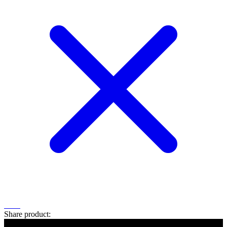
Share product: