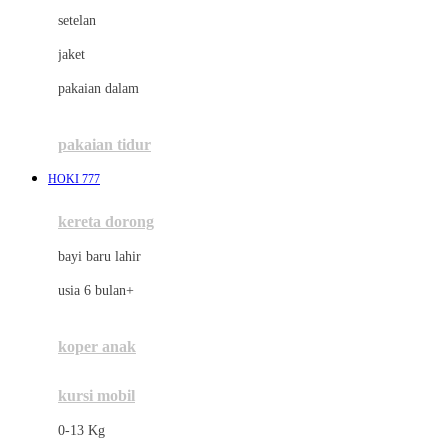
Dae Organics
setelan
Docare
jaket
Doona
pakaian dalam
Down To Earth
Drew
pakaian tidur
Dr. Brown's
HOKI 777
E
kereta dorong
ELC
bayi baru lahir
Ergobaby
usia 6 bulan+
Expert Care
koper anak
Ezyroller
kursi mobil
F
0-13 Kg
Felt So Sweet