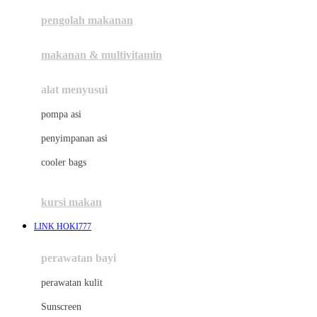
pengolah makanan
Joolz
Jujube
makanan & multivitamin
K
alat menyusui
Kiddycuts
pompa asi
Kumon
penyimpanan asi
L
cooler bags
Leapfrog
kursi makan
Leclerc
LINK HOKI777
Lee Vierra
Lillebaby
perawatan bayi
Little Bird Told Me
perawatan kulit
Little Miss Janis
Sunscreen