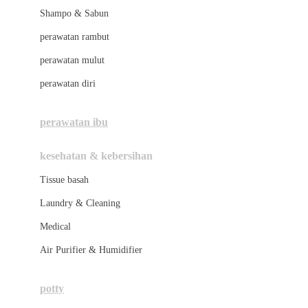
London Taxi
Shampo & Sabun
Love To Dream
perawatan rambut
perawatan mulut
M
perawatan diri
Magformers
Mama's Choice
perawatan ibu
Mamas&Papas
kesehatan & kebersihan
Mamaway
Tissue basah
Maxi Cosi
Laundry & Cleaning
Megabloks
Medical
Micro
Air Purifier & Humidifier
MiDeer
Mimi & Lula
potty
Mini Monkey