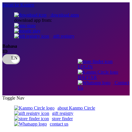
lewati ke Konten
download apps
download app from:
gift registry
Bahasa
ID
LOGIN
DAFTAR
Contact
Us
Toggle Nav
about Kanmo Circle
gift registry
store finder
contact us