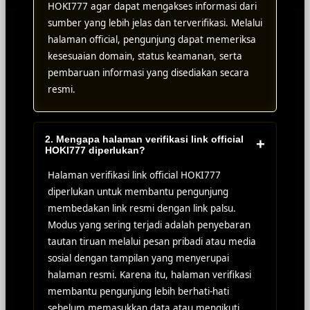
HOKI777 agar dapat mengakses informasi dari
sumber yang lebih jelas dan terverifikasi. Melalui
halaman official, pengunjung dapat memeriksa
kesesuaian domain, status keamanan, serta
pembaruan informasi yang disediakan secara
resmi.
2. Mengapa halaman verifikasi link official
+
HOKI777 diperlukan?
Halaman verifikasi link official HOKI777
diperlukan untuk membantu pengunjung
membedakan link resmi dengan link palsu.
Modus yang sering terjadi adalah penyebaran
tautan tiruan melalui pesan pribadi atau media
sosial dengan tampilan yang menyerupai
halaman resmi. Karena itu, halaman verifikasi
membantu pengunjung lebih berhati-hati
sebelum memasukkan data atau mengikuti