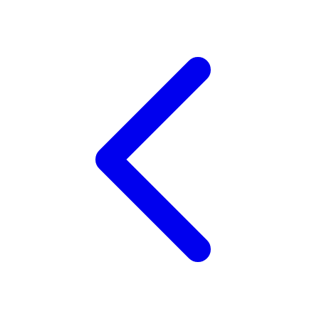
Twistshake
TY Toys
U
V
Veja
Vitaflow
Vtech
W
Waterland
Wellness
X