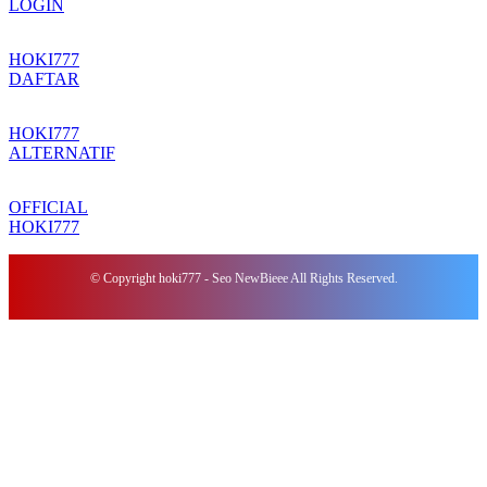
LOGIN
HOKI777
DAFTAR
HOKI777
ALTERNATIF
OFFICIAL
HOKI777
© Copyright hoki777 - Seo NewBieee All Rights Reserved.