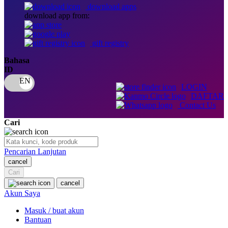
download apps
download app from:
Oh Ma Grain
Okiedog
gift registry
P
Bahasa
ID
Peachy
LOGIN
Phil & Ted's
DAFTAR
Contact Us
Philips Avent
Cari
Pigeon
Playgro
Pencarian Lanjutan
cancel
Poled Global
Cari
Ponycycle
cancel
Akun Saya
Puma
Masuk / buat akun
Pureats
Bantuan