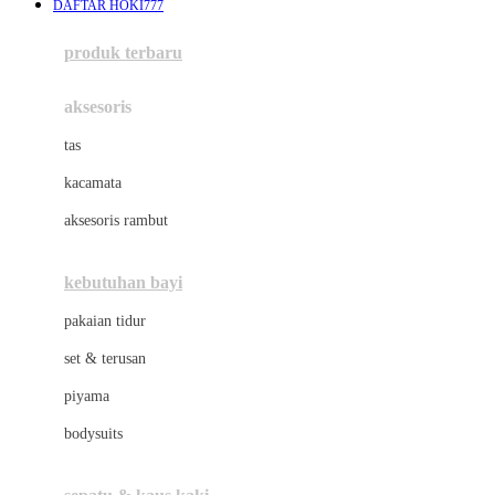
DAFTAR HOKI777
Azetabio
produk terbaru
B
aksesoris
Baabaasheepz
tas
Babiators
kacamata
Baby Dove
aksesoris rambut
Baby Jogger
Baby Rovega
kebutuhan bayi
Babybee
pakaian tidur
Banana Boat
set & terusan
Banz
piyama
Barbie
bodysuits
Beaba
Beauty Barn