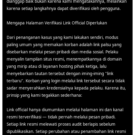
dianggap baik bukan karena kami mengatakannya, melainkan
karena setiap langkahnya dapat diverifikasi oleh pengguna.
Mengapa Halaman Verifikasi Link Official Diperlukan
Dari penanganan kasus yang kami lakukan sendiri, modus
paling umum yang memakan korban adalah link palsu yang
disebarkan melalui pesan pribadi dan media sosial. Pelaku
menyalin tampilan situs resmi, menempatkannya di domain
yang mirip atau di layanan hosting pihak ketiga, lalu
menyebarkan tautan tersebut dengan iming-iming "link
terbaru". Korban yang login melalui link tersebut secara tidak
sadar menyerahkan kredensialnya kepada pelaku. Karena itu,
prinsip yang kami tegakkan sederhana:
Link official hanya diumumkan melalui halaman ini dan kanal
resmi terverifikasi — tidak pernah melalui pesan pribadi.
Setiap link resmi melewati proses audit berlapis sebelum
dipublikasikan. Setiap perubahan atau penambahan link resmi