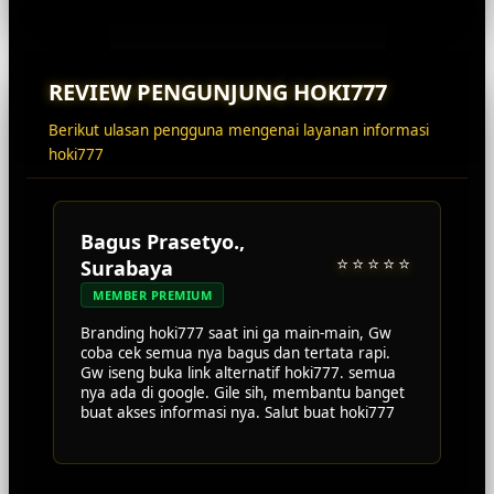
REVIEW PENGUNJUNG HOKI777
Berikut ulasan pengguna mengenai layanan informasi
hoki777
Bagus Prasetyo.,
⭐⭐⭐⭐⭐
Surabaya
MEMBER PREMIUM
Branding hoki777 saat ini ga main-main, Gw
coba cek semua nya bagus dan tertata rapi.
Gw iseng buka link alternatif hoki777. semua
nya ada di google. Gile sih, membantu banget
buat akses informasi nya. Salut buat hoki777