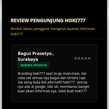
REVIEW PENGUNJUNG HOKI777
Berikut ulasan pengguna mengenai layanan informasi
hoki777
Bagus Prasetyo.,
⭐⭐⭐⭐⭐
Surabaya
MEMBER PREMIUM
Branding hoki777 saat ini ga main-main, Gw
coba cek semua nya bagus dan tertata rapi.
Gw iseng buka link alternatif hoki777. semua
nya ada di google. Gile sih, membantu banget
buat akses informasi nya. Salut buat hoki777