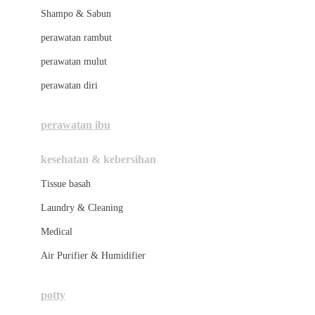
London Taxi
Shampo & Sabun
Love To Dream
perawatan rambut
perawatan mulut
M
perawatan diri
Magformers
Mama's Choice
perawatan ibu
Mamas&Papas
kesehatan & kebersihan
Mamaway
Tissue basah
Maxi Cosi
Laundry & Cleaning
Megabloks
Medical
Micro
Air Purifier & Humidifier
MiDeer
Mimi & Lula
potty
Mini Monkey