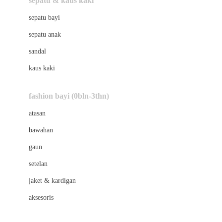
sepatu & kaus kaki
Bio Oil
sepatu bayi
Biolane
sepatu anak
Bite Fighters
sandal
Bizzi Growin
kaus kaki
Blackmores
fashion bayi (0bln-3thn)
Blooming Marvellous
atasan
Bonnels
bawahan
Bravado
gaun
Bruder
setelan
Brush Baby
jaket & kardigan
Buds Organics
aksesoris
Bugaboo
Buggygear