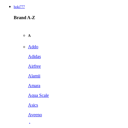
hoki777
Brand A-Z
A
Addo
Adidas
Airfree
Alamii
Amara
Aqua Scale
Asics
Aveeno
Awan