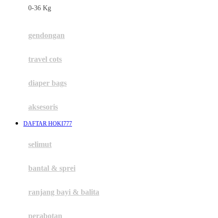
0-36 Kg
Fisher Price
Flipper
gendongan
Friends Of Sally
travel cots
G
diaper bags
Gb
Geko
aksesoris
Graco
DAFTAR HOKI777
Gund
selimut
H
bantal & sprei
Habbie
Haenim
ranjang bayi & balita
Happy Horse
perabotan