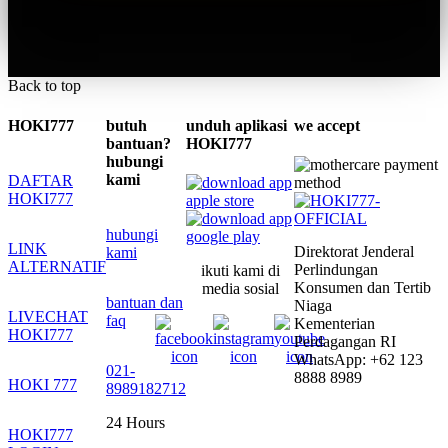
Back to top
HOKI777
butuh
unduh aplikasi
we accept
bantuan?
HOKI777
hubungi
kami
DAFTAR
HOKI777
hubungi
LINK
Direktorat Jenderal
kami
ALTERNATIF
Perlindungan
ikuti kami di
Konsumen dan Tertib
media sosial
bantuan dan
Niaga
LIVECHAT
faq
Kementerian
HOKI777
Perdagangan RI
WhatsApp: +62 123
021-
8888 8989
HOKI 777
8989182712
24 Hours
HOKI777