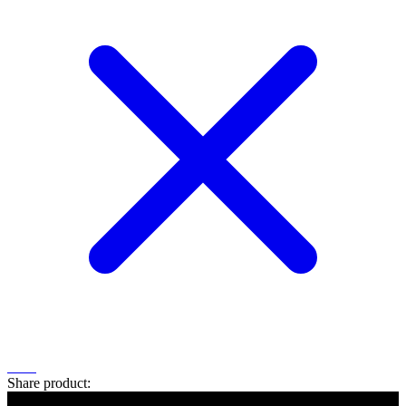
Share product: