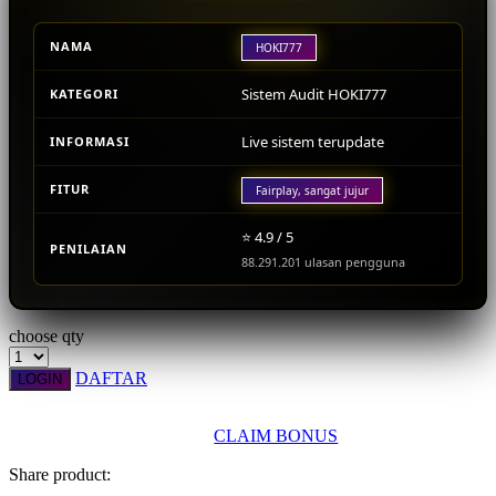
Squishmallows
Starbooks
NAMA
HOKI777
Stick-O
Sistem Audit HOKI777
KATEGORI
Stokke
Live sistem terupdate
INFORMASI
Sudocrem
FITUR
Fairplay, sangat jujur
Sumimo
Sunnylife
⭐ 4.9 / 5
PENILAIAN
88.291.201 ulasan pengguna
Sun-Staches
Swimava
choose qty
T
DAFTAR
LOGIN
Tommee Tippee
CLAIM BONUS
Trunki
Tutti Bambini
Share product: