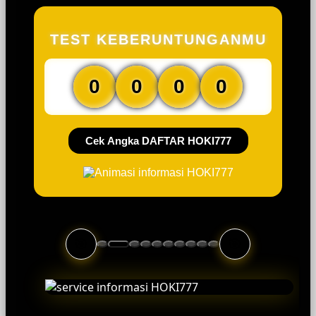
TEST KEBERUNTUNGANMU
0
0
0
0
Cek Angka DAFTAR HOKI777
🎯
🎯