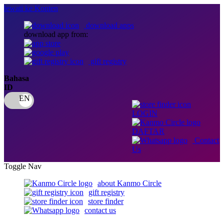
lewati ke Konten
download apps
download app from:
gift registry
Bahasa
ID
LOGIN
DAFTAR
Contact
Us
Toggle Nav
about Kanmo Circle
gift registry
store finder
contact us