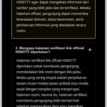
HOKI777 agar dapat mengakses informasi dari
sumber yang lebih jelas dan terverifikasi. Melalui
halaman official, pengunjung dapat memeriksa
kesesuaian domain, status keamanan, serta
pembaruan informasi yang disediakan secara
resmi.
2. Mengapa halaman verifikasi link official
+
HOKI777 diperlukan?
Halaman verifikasi link official HOKI777
diperlukan untuk membantu pengunjung
membedakan link resmi dengan link palsu.
Modus yang sering terjadi adalah penyebaran
tautan tiruan melalui pesan pribadi atau media
sosial dengan tampilan yang menyerupai
halaman resmi. Karena itu, halaman verifikasi
membantu pengunjung lebih berhati-hati
sebelum memasukkan data atau mengikuti