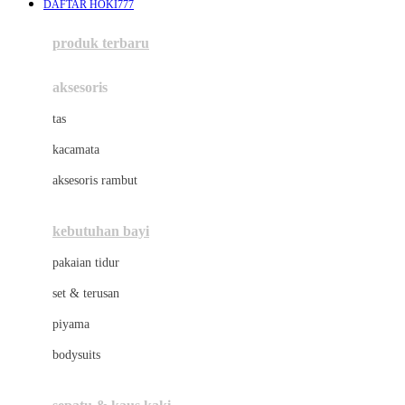
DAFTAR HOKI777
Azetabio
produk terbaru
B
aksesoris
Baabaasheepz
tas
Babiators
kacamata
Baby Dove
aksesoris rambut
Baby Jogger
Baby Rovega
kebutuhan bayi
Babybee
pakaian tidur
Banana Boat
set & terusan
Banz
piyama
Barbie
bodysuits
Beaba
Beauty Barn