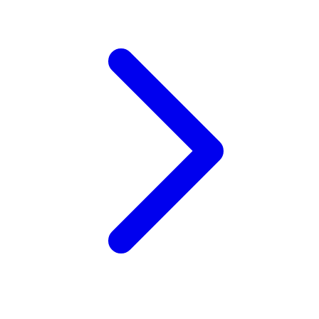
Xootz
Y
Yamatoya
Z
Zaxy
Zoggs
0-9
4Moms
59S