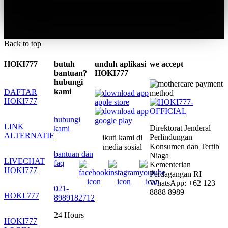
Back to top
HOKI777
butuh
unduh aplikasi
we accept
bantuan?
HOKI777
hubungi
kami
DAFTAR
HOKI777
hubungi
LINK
Direktorat Jenderal
kami
ALTERNATIF
Perlindungan
ikuti kami di
Konsumen dan Tertib
media sosial
bantuan dan
Niaga
LIVECHAT
faq
Kementerian
HOKI777
Perdagangan RI
WhatsApp: +62 123
021-
8888 8989
HOKI 777
8989182712
24 Hours
HOKI777