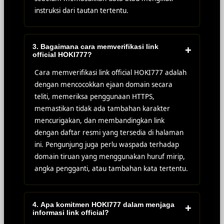
instruksi dari tautan tertentu.
3. Bagaimana cara memverifikasi link
+
official HOKI777?
Cara memverifikasi link official HOKI777 adalah
dengan mencocokkan ejaan domain secara
teliti, memeriksa penggunaan HTTPS,
memastikan tidak ada tambahan karakter
mencurigakan, dan membandingkan link
dengan daftar resmi yang tersedia di halaman
ini. Pengunjung juga perlu waspada terhadap
domain tiruan yang menggunakan huruf mirip,
angka pengganti, atau tambahan kata tertentu.
4. Apa komitmen HOKI777 dalam menjaga
+
informasi link official?