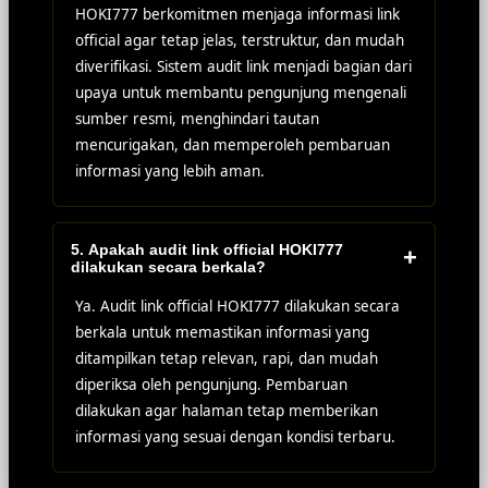
HOKI777 berkomitmen menjaga informasi link
official agar tetap jelas, terstruktur, dan mudah
diverifikasi. Sistem audit link menjadi bagian dari
upaya untuk membantu pengunjung mengenali
sumber resmi, menghindari tautan
mencurigakan, dan memperoleh pembaruan
informasi yang lebih aman.
5. Apakah audit link official HOKI777
+
dilakukan secara berkala?
Ya. Audit link official HOKI777 dilakukan secara
berkala untuk memastikan informasi yang
ditampilkan tetap relevan, rapi, dan mudah
diperiksa oleh pengunjung. Pembaruan
dilakukan agar halaman tetap memberikan
informasi yang sesuai dengan kondisi terbaru.