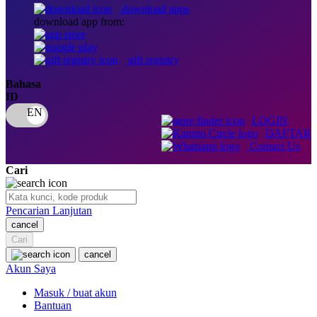
download apps
download app from:
Oh Ma Grain
Okiedog
gift registry
P
Bahasa
ID
Peachy
LOGIN
Phil & Ted's
DAFTAR
Contact Us
Philips Avent
Cari
Pigeon
Playgro
Pencarian Lanjutan
cancel
Poled Global
Cari
Ponycycle
cancel
Akun Saya
Puma
Masuk / buat akun
Pureats
Bantuan