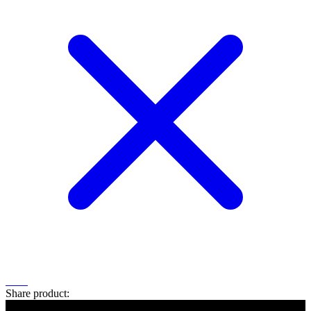
Share product: