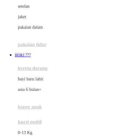
Dae Organics
setelan
Docare
jaket
Doona
pakaian dalam
Down To Earth
Drew
pakaian tidur
Dr. Brown's
HOKI 777
E
kereta dorong
ELC
bayi baru lahir
Ergobaby
usia 6 bulan+
Expert Care
koper anak
Ezyroller
kursi mobil
F
0-13 Kg
Felt So Sweet