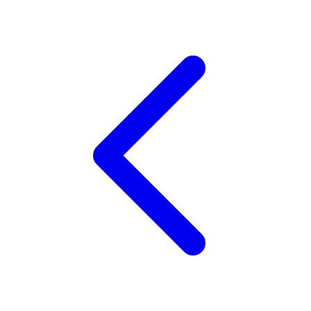
Twistshake
TY Toys
U
V
Veja
Vitaflow
Vtech
W
Waterland
Wellness
X