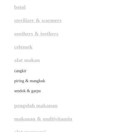
botol
sterilizer & warmers
soothers & teethers
celemek
alat makan
cangkir
piring & mangkuk
sendok & garpu
pengolah makanan
makanan & multivitamin