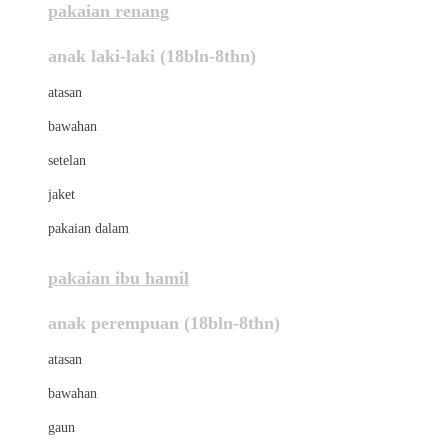
pakaian renang
anak laki-laki (18bln-8thn)
atasan
bawahan
setelan
jaket
pakaian dalam
pakaian ibu hamil
anak perempuan (18bln-8thn)
atasan
bawahan
gaun