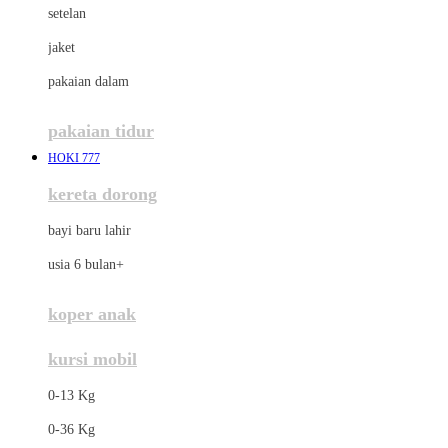
setelan
jaket
pakaian dalam
pakaian tidur
HOKI 777
kereta dorong
bayi baru lahir
usia 6 bulan+
koper anak
kursi mobil
0-13 Kg
0-36 Kg