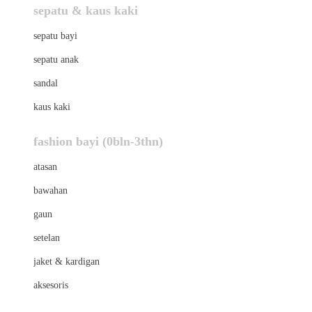
sepatu & kaus kaki
sepatu bayi
sepatu anak
sandal
kaus kaki
fashion bayi (0bln-3thn)
atasan
bawahan
gaun
setelan
jaket & kardigan
aksesoris