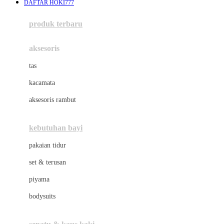
DAFTAR HOKI777
Azetabio
produk terbaru
B
aksesoris
Baabaasheepz
tas
Babiators
kacamata
Baby Dove
aksesoris rambut
Baby Jogger
Baby Rovega
kebutuhan bayi
Babybee
pakaian tidur
Banana Boat
set & terusan
Banz
piyama
Barbie
bodysuits
Beaba
Beauty Barn