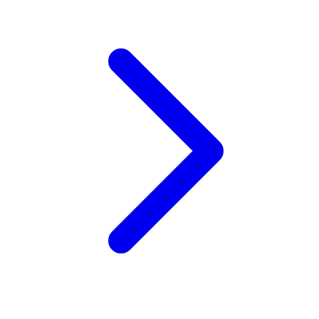
Xootz
Y
Yamatoya
Z
Zaxy
Zoggs
0-9
4Moms
59S