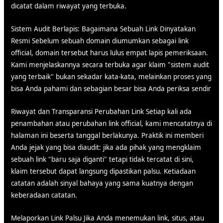
dicatat dalam riwayat yang terbuka.
Sistem Audit Berlapis: Bagaimana Sebuah Link Dinyatakan
Resmi Sebelum sebuah domain diumumkan sebagai link
official, domain tersebut harus lulus empat lapis pemeriksaan.
Kami menjelaskannya secara terbuka agar klaim "sistem audit
yang terbaik" bukan sekadar kata-kata, melainkan proses yang
bisa Anda pahami dan sebagian besar bisa Anda periksa sendir
Riwayat dan Transparansi Perubahan Link Setiap kali ada
penambahan atau perubahan link official, kami mencatatnya di
halaman ini beserta tanggal berlakunya. Praktik ini memberi
Anda jejak yang bisa diaudit: jika ada pihak yang mengklaim
sebuah link "baru saja diganti" tetapi tidak tercatat di sini,
klaim tersebut dapat langsung dipastikan palsu. Ketiadaan
catatan adalah sinyal bahaya yang sama kuatnya dengan
keberadaan catatan.
Melaporkan Link Palsu Jika Anda menemukan link, situs, atau