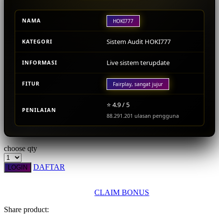
Squishmallows
Starbooks
NAMA
HOKI777
Stick-O
Sistem Audit HOKI777
KATEGORI
Stokke
Live sistem terupdate
INFORMASI
Sudocrem
FITUR
Fairplay, sangat jujur
Sumimo
Sunnylife
⭐ 4.9 / 5
PENILAIAN
88.291.201 ulasan pengguna
Sun-Staches
Swimava
choose qty
T
DAFTAR
LOGIN
Tommee Tippee
CLAIM BONUS
Trunki
Tutti Bambini
Share product: