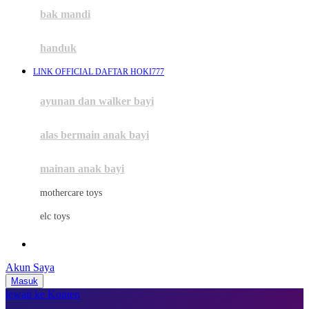
Moby
bak mandi
Momami
handuk
Mothercare
LINK OFFICIAL DAFTAR HOKI777
Mustela
ayunan dan walker bayi
My Buddy Tag
My K
alas bermain anak bayi
N
mainan anak bayi
Naif
mothercare toys
Nike
elc toys
Nordic Natural
LIVE AUDIT HOKI777
Nuby
Akun Saya
Nuna
Masuk
lewati ke Konten
O