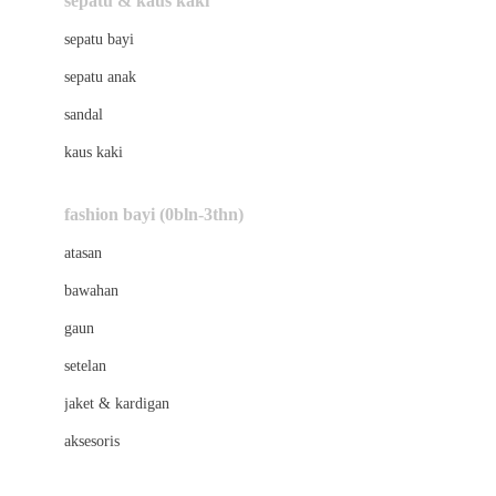
sepatu & kaus kaki
Bio Oil
sepatu bayi
Biolane
sepatu anak
Bite Fighters
sandal
Bizzi Growin
kaus kaki
Blackmores
fashion bayi (0bln-3thn)
Blooming Marvellous
atasan
Bonnels
bawahan
Bravado
gaun
Bruder
setelan
Brush Baby
jaket & kardigan
Buds Organics
aksesoris
Bugaboo
Buggygear