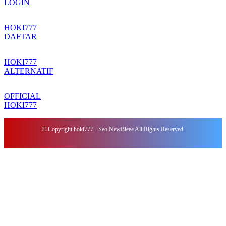
LOGIN
HOKI777
DAFTAR
HOKI777
ALTERNATIF
OFFICIAL
HOKI777
© Copyright hoki777 - Seo NewBieee All Rights Reserved.