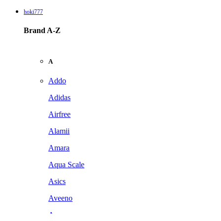
hoki777
Brand A-Z
A
Addo
Adidas
Airfree
Alamii
Amara
Aqua Scale
Asics
Aveeno
Awan