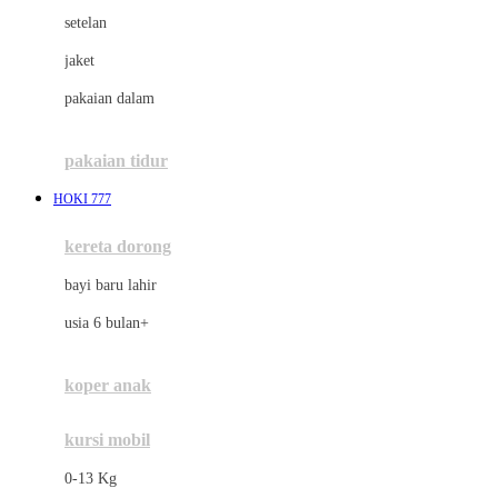
Dae Organics
setelan
Docare
jaket
Doona
pakaian dalam
Down To Earth
Drew
pakaian tidur
Dr. Brown's
HOKI 777
E
kereta dorong
ELC
bayi baru lahir
Ergobaby
usia 6 bulan+
Expert Care
koper anak
Ezyroller
kursi mobil
F
0-13 Kg
Felt So Sweet