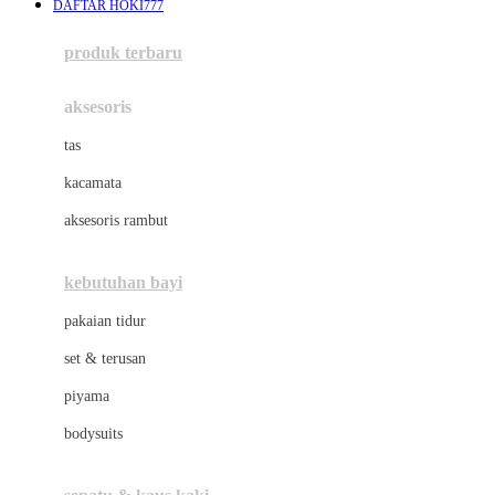
DAFTAR HOKI777
Azetabio
produk terbaru
B
aksesoris
Baabaasheepz
tas
Babiators
kacamata
Baby Dove
aksesoris rambut
Baby Jogger
Baby Rovega
kebutuhan bayi
Babybee
pakaian tidur
Banana Boat
set & terusan
Banz
piyama
Barbie
bodysuits
Beaba
Beauty Barn