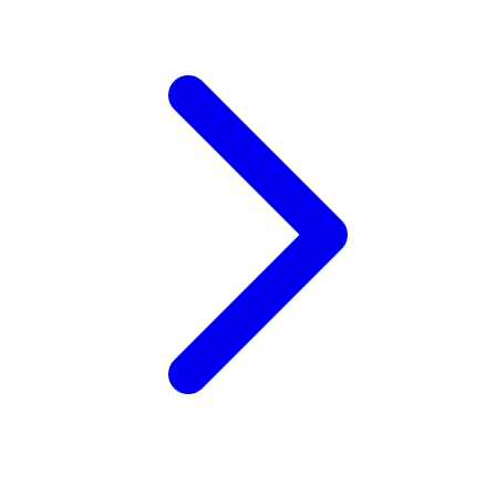
Xootz
Y
Yamatoya
Z
Zaxy
Zoggs
0-9
4Moms
59S