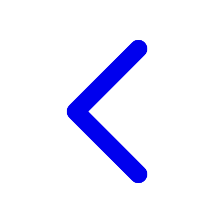
Twistshake
TY Toys
U
V
Veja
Vitaflow
Vtech
W
Waterland
Wellness
X