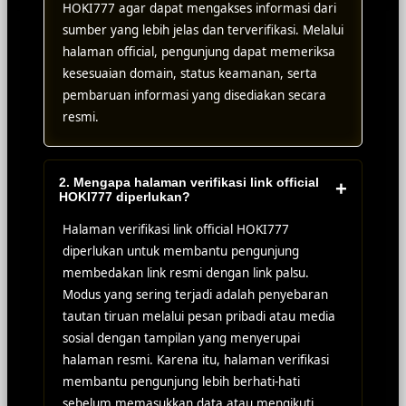
HOKI777 agar dapat mengakses informasi dari
sumber yang lebih jelas dan terverifikasi. Melalui
halaman official, pengunjung dapat memeriksa
kesesuaian domain, status keamanan, serta
pembaruan informasi yang disediakan secara
resmi.
2. Mengapa halaman verifikasi link official
+
HOKI777 diperlukan?
Halaman verifikasi link official HOKI777
diperlukan untuk membantu pengunjung
membedakan link resmi dengan link palsu.
Modus yang sering terjadi adalah penyebaran
tautan tiruan melalui pesan pribadi atau media
sosial dengan tampilan yang menyerupai
halaman resmi. Karena itu, halaman verifikasi
membantu pengunjung lebih berhati-hati
sebelum memasukkan data atau mengikuti