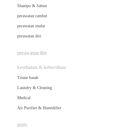
London Taxi
Shampo & Sabun
Love To Dream
perawatan rambut
perawatan mulut
M
perawatan diri
Magformers
Mama's Choice
perawatan ibu
Mamas&Papas
kesehatan & kebersihan
Mamaway
Tissue basah
Maxi Cosi
Laundry & Cleaning
Megabloks
Medical
Micro
Air Purifier & Humidifier
MiDeer
Mimi & Lula
potty
Mini Monkey