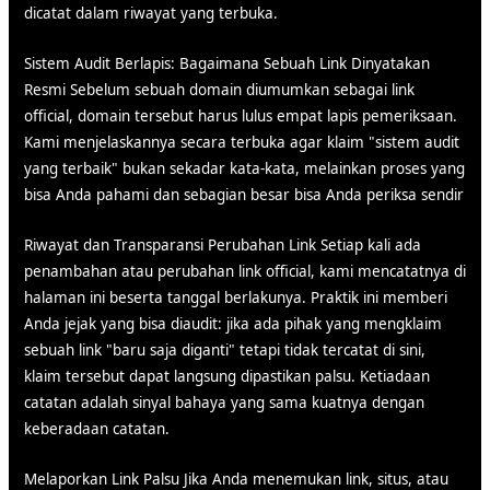
dicatat dalam riwayat yang terbuka.
Sistem Audit Berlapis: Bagaimana Sebuah Link Dinyatakan
Resmi Sebelum sebuah domain diumumkan sebagai link
official, domain tersebut harus lulus empat lapis pemeriksaan.
Kami menjelaskannya secara terbuka agar klaim "sistem audit
yang terbaik" bukan sekadar kata-kata, melainkan proses yang
bisa Anda pahami dan sebagian besar bisa Anda periksa sendir
Riwayat dan Transparansi Perubahan Link Setiap kali ada
penambahan atau perubahan link official, kami mencatatnya di
halaman ini beserta tanggal berlakunya. Praktik ini memberi
Anda jejak yang bisa diaudit: jika ada pihak yang mengklaim
sebuah link "baru saja diganti" tetapi tidak tercatat di sini,
klaim tersebut dapat langsung dipastikan palsu. Ketiadaan
catatan adalah sinyal bahaya yang sama kuatnya dengan
keberadaan catatan.
Melaporkan Link Palsu Jika Anda menemukan link, situs, atau