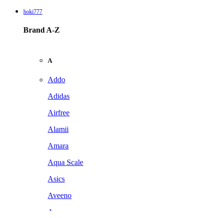
hoki777
Brand A-Z
A
Addo
Adidas
Airfree
Alamii
Amara
Aqua Scale
Asics
Aveeno
Awan