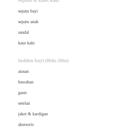
sepatu & kaus kaki
Bio Oil
sepatu bayi
Biolane
sepatu anak
Bite Fighters
sandal
Bizzi Growin
kaus kaki
Blackmores
fashion bayi (0bln-3thn)
Blooming Marvellous
atasan
Bonnels
bawahan
Bravado
gaun
Bruder
setelan
Brush Baby
jaket & kardigan
Buds Organics
aksesoris
Bugaboo
Buggygear