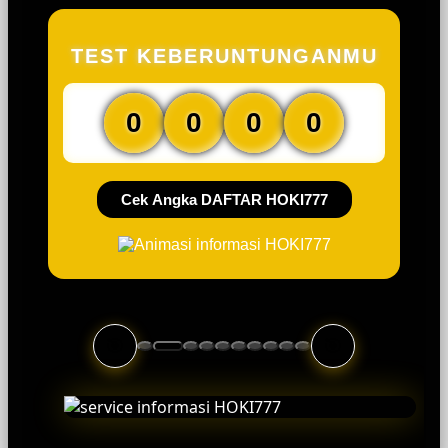
TEST KEBERUNTUNGANMU
0
0
0
0
Cek Angka DAFTAR HOKI777
🎯
🎯