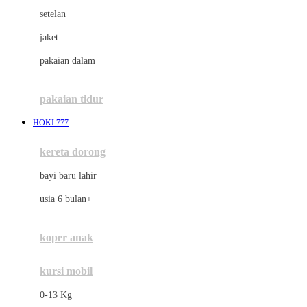
Dae Organics
setelan
Docare
jaket
Doona
pakaian dalam
Down To Earth
Drew
pakaian tidur
Dr. Brown's
HOKI 777
E
kereta dorong
ELC
bayi baru lahir
Ergobaby
usia 6 bulan+
Expert Care
koper anak
Ezyroller
kursi mobil
F
0-13 Kg
Felt So Sweet