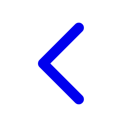
Twistshake
TY Toys
U
V
Veja
Vitaflow
Vtech
W
Waterland
Wellness
X