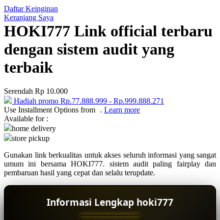
Daftar Keinginan
Q
Keranjang Saya
HOKI777 Link official terbaru
QV Baby
dengan sistem audit yang
R
terbaik
Real Shades
Red Castle
Serendah
Rp 10.000
Ribbon Madness
Hadiah promo
Rp.77.888.999
-
Rp.999.888.271
Use Installment Options from
.
Learn more
Available for :
S
home delivery
store pickup
Sebamed
Gunakan link berkualitas untuk akses seluruh informasi yang sangat
Silver Cross
umum ini bersama HOKI777. sistem audit paling fairplay dan
pembaruan hasil yang cepat dan selalu terupdate.
Simply Idea
Skip Hop
Informasi Lengkap hoki777
Spectra