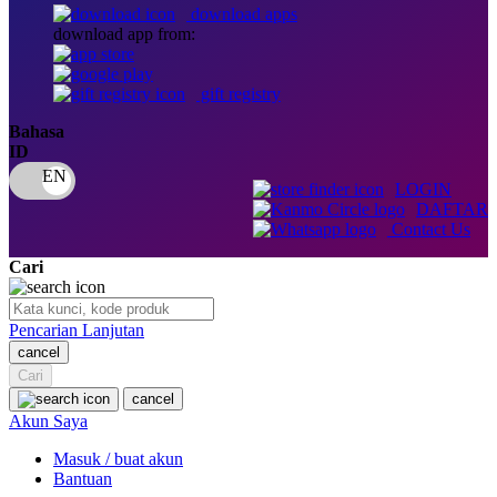
download apps
download app from:
Oh Ma Grain
Okiedog
gift registry
P
Bahasa
ID
Peachy
LOGIN
Phil & Ted's
DAFTAR
Contact Us
Philips Avent
Cari
Pigeon
Playgro
Pencarian Lanjutan
cancel
Poled Global
Cari
Ponycycle
cancel
Akun Saya
Puma
Masuk / buat akun
Pureats
Bantuan