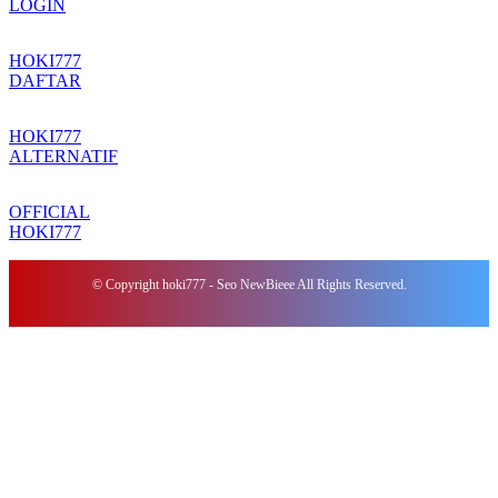
LOGIN
HOKI777
DAFTAR
HOKI777
ALTERNATIF
OFFICIAL
HOKI777
© Copyright hoki777 - Seo NewBieee All Rights Reserved.