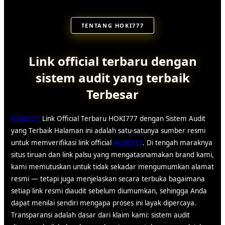
TENTANG HOKI777
Link official terbaru dengan
sistem audit yang terbaik
Terbesar
HOKI777
Link Official Terbaru HOKI777 dengan Sistem Audit
yang Terbaik Halaman ini adalah satu-satunya sumber resmi
untuk memverifikasi link official
HOKI777
. Di tengah maraknya
situs tiruan dan link palsu yang mengatasnamakan brand kami,
kami memutuskan untuk tidak sekadar mengumumkan alamat
resmi — tetapi juga menjelaskan secara terbuka bagaimana
setiap link resmi diaudit sebelum diumumkan, sehingga Anda
dapat menilai sendiri mengapa proses ini layak dipercaya.
Transparansi adalah dasar dari klaim kami: sistem audit