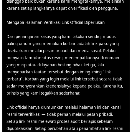
dianggap baik bukan karena kami mengatakannya, melainkan
karena setiap langkahnya dapat diverifikasi oleh pengguna.
Mengapa Halaman Verifikasi Link Official Diperlukan
Dari penanganan kasus yang kami lakukan sendiri, modus
paling umum yang memakan korban adalah link palsu yang
disebarkan melalui pesan pribadi dan media sosial. Pelaku
menyalin tampilan situs resmi, menempatkannya di domain
yang mirip atau di layanan hosting pihak ketiga, lalu
menyebarkan tautan tersebut dengan iming-iming "link
terbaru". Korban yang login melalui link tersebut secara tidak
sadar menyerahkan kredensialnya kepada pelaku. Karena itu,
prinsip yang kami tegakkan sederhana:
Link official hanya diumumkan melalui halaman ini dan kanal
resmi terverifikasi — tidak pernah melalui pesan pribadi.
Setiap link resmi melewati proses audit berlapis sebelum
dipublikasikan. Setiap perubahan atau penambahan link resmi