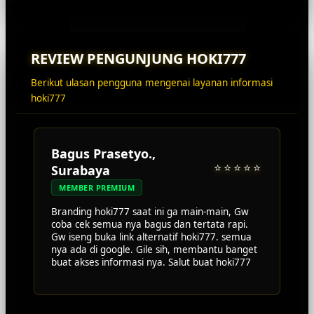
REVIEW PENGUNJUNG HOKI777
Berikut ulasan pengguna mengenai layanan informasi
hoki777
Bagus Prasetyo.,
⭐⭐⭐⭐⭐
Surabaya
MEMBER PREMIUM
Branding hoki777 saat ini ga main-main, Gw
coba cek semua nya bagus dan tertata rapi.
Gw iseng buka link alternatif hoki777. semua
nya ada di google. Gile sih, membantu banget
buat akses informasi nya. Salut buat hoki777