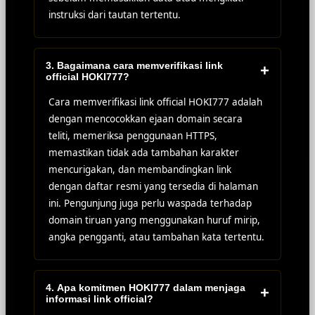
instruksi dari tautan tertentu.
3. Bagaimana cara memverifikasi link
+
official HOKI777?
Cara memverifikasi link official HOKI777 adalah
dengan mencocokkan ejaan domain secara
teliti, memeriksa penggunaan HTTPS,
memastikan tidak ada tambahan karakter
mencurigakan, dan membandingkan link
dengan daftar resmi yang tersedia di halaman
ini. Pengunjung juga perlu waspada terhadap
domain tiruan yang menggunakan huruf mirip,
angka pengganti, atau tambahan kata tertentu.
4. Apa komitmen HOKI777 dalam menjaga
+
informasi link official?