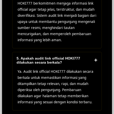
HOKI777 berkomitmen menjaga informasi link
official agar tetap jelas, terstruktur, dan mudah
diverifikasi. Sistem audit link menjadi bagian dari
upaya untuk membantu pengunjung mengenali
sumber resmi, menghindari tautan
mencurigakan, dan memperoleh pembaruan
informasi yang lebih aman.
5. Apakah audit link official HOKI777
+
dilakukan secara berkala?
Ya. Audit link official HOKI777 dilakukan secara
berkala untuk memastikan informasi yang
ditampilkan tetap relevan, rapi, dan mudah
diperiksa oleh pengunjung. Pembaruan
dilakukan agar halaman tetap memberikan
informasi yang sesuai dengan kondisi terbaru.