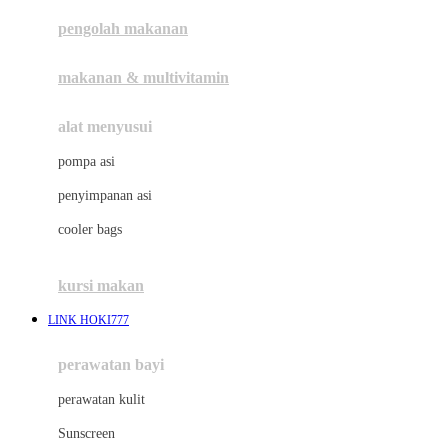
pengolah makanan
Joolz
Jujube
makanan & multivitamin
K
alat menyusui
Kiddycuts
pompa asi
Kumon
penyimpanan asi
L
cooler bags
Leapfrog
kursi makan
Leclerc
LINK HOKI777
Lee Vierra
Lillebaby
perawatan bayi
Little Bird Told Me
perawatan kulit
Little Miss Janis
Sunscreen