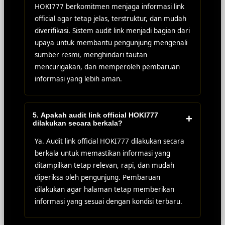
HOKI777 berkomitmen menjaga informasi link
official agar tetap jelas, terstruktur, dan mudah
diverifikasi. Sistem audit link menjadi bagian dari
upaya untuk membantu pengunjung mengenali
sumber resmi, menghindari tautan
mencurigakan, dan memperoleh pembaruan
informasi yang lebih aman.
5. Apakah audit link official HOKI777
+
dilakukan secara berkala?
Ya. Audit link official HOKI777 dilakukan secara
berkala untuk memastikan informasi yang
ditampilkan tetap relevan, rapi, dan mudah
diperiksa oleh pengunjung. Pembaruan
dilakukan agar halaman tetap memberikan
informasi yang sesuai dengan kondisi terbaru.