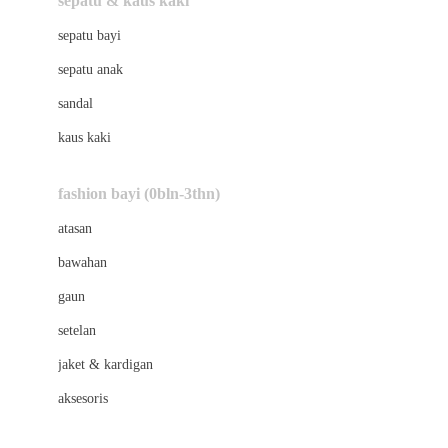
sepatu & kaus kaki
Bio Oil
sepatu bayi
Biolane
sepatu anak
Bite Fighters
sandal
Bizzi Growin
kaus kaki
Blackmores
fashion bayi (0bln-3thn)
Blooming Marvellous
atasan
Bonnels
bawahan
Bravado
gaun
Bruder
setelan
Brush Baby
jaket & kardigan
Buds Organics
aksesoris
Bugaboo
Buggygear