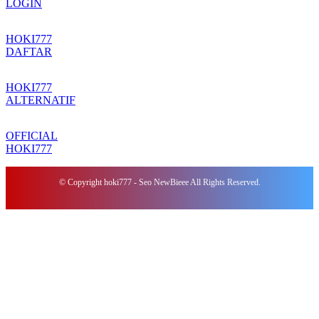
LOGIN
HOKI777
DAFTAR
HOKI777
ALTERNATIF
OFFICIAL
HOKI777
© Copyright hoki777 - Seo NewBieee All Rights Reserved.