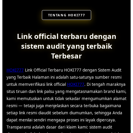
TENTANG HOKI777
Link official terbaru dengan
sistem audit yang terbaik
Terbesar
HOKI777
Link Official Terbaru HOKI777 dengan Sistem Audit
yang Terbaik Halaman ini adalah satu-satunya sumber resmi
untuk memverifikasi link official
HOKI777
. Di tengah maraknya
situs tiruan dan link palsu yang mengatasnamakan brand kami,
kami memutuskan untuk tidak sekadar mengumumkan alamat
resmi — tetapi juga menjelaskan secara terbuka bagaimana
setiap link resmi diaudit sebelum diumumkan, sehingga Anda
dapat menilai sendiri mengapa proses ini layak dipercaya.
Transparansi adalah dasar dari klaim kami: sistem audit