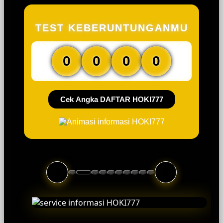
TEST KEBERUNTUNGANMU
0
0
0
0
Cek Angka DAFTAR HOKI777
🎯
🎯