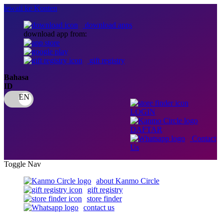
lewati ke Konten
download apps
download app from:
gift registry
Bahasa
ID
LOGIN
DAFTAR
Contact
Us
Toggle Nav
about Kanmo Circle
gift registry
store finder
contact us