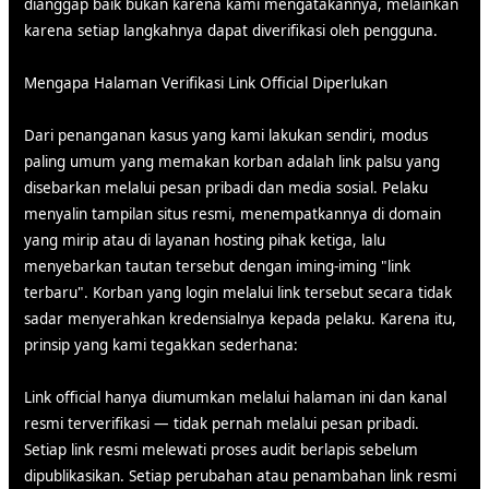
dianggap baik bukan karena kami mengatakannya, melainkan
karena setiap langkahnya dapat diverifikasi oleh pengguna.
Mengapa Halaman Verifikasi Link Official Diperlukan
Dari penanganan kasus yang kami lakukan sendiri, modus
paling umum yang memakan korban adalah link palsu yang
disebarkan melalui pesan pribadi dan media sosial. Pelaku
menyalin tampilan situs resmi, menempatkannya di domain
yang mirip atau di layanan hosting pihak ketiga, lalu
menyebarkan tautan tersebut dengan iming-iming "link
terbaru". Korban yang login melalui link tersebut secara tidak
sadar menyerahkan kredensialnya kepada pelaku. Karena itu,
prinsip yang kami tegakkan sederhana:
Link official hanya diumumkan melalui halaman ini dan kanal
resmi terverifikasi — tidak pernah melalui pesan pribadi.
Setiap link resmi melewati proses audit berlapis sebelum
dipublikasikan. Setiap perubahan atau penambahan link resmi