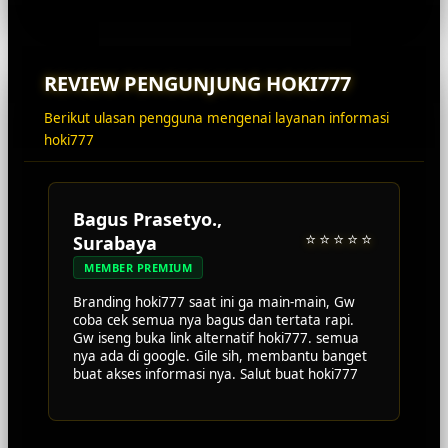
REVIEW PENGUNJUNG HOKI777
Berikut ulasan pengguna mengenai layanan informasi
hoki777
Bagus Prasetyo.,
⭐⭐⭐⭐⭐
Surabaya
MEMBER PREMIUM
Branding hoki777 saat ini ga main-main, Gw
coba cek semua nya bagus dan tertata rapi.
Gw iseng buka link alternatif hoki777. semua
nya ada di google. Gile sih, membantu banget
buat akses informasi nya. Salut buat hoki777