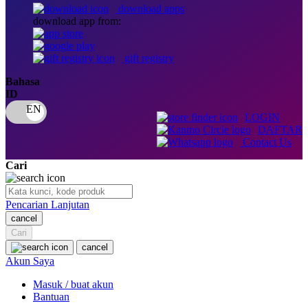
download apps
download app from:
Oh Ma Grain
Okiedog
gift registry
P
Bahasa
ID
Peachy
LOGIN
Phil & Ted's
DAFTAR
Contact Us
Philips Avent
Cari
Pigeon
Playgro
Pencarian Lanjutan
cancel
Poled Global
Cari
Ponycycle
cancel
Akun Saya
Puma
Masuk / buat akun
Pureats
Bantuan