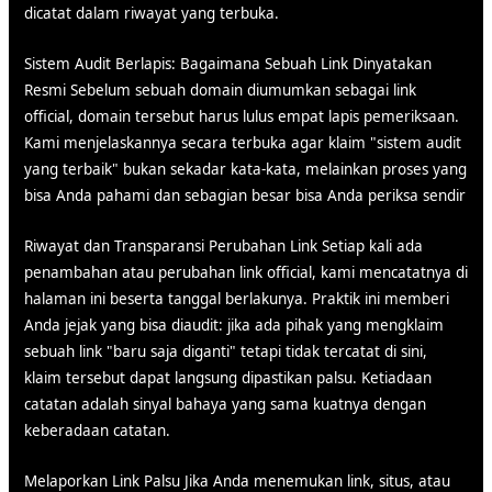
dicatat dalam riwayat yang terbuka.
Sistem Audit Berlapis: Bagaimana Sebuah Link Dinyatakan
Resmi Sebelum sebuah domain diumumkan sebagai link
official, domain tersebut harus lulus empat lapis pemeriksaan.
Kami menjelaskannya secara terbuka agar klaim "sistem audit
yang terbaik" bukan sekadar kata-kata, melainkan proses yang
bisa Anda pahami dan sebagian besar bisa Anda periksa sendir
Riwayat dan Transparansi Perubahan Link Setiap kali ada
penambahan atau perubahan link official, kami mencatatnya di
halaman ini beserta tanggal berlakunya. Praktik ini memberi
Anda jejak yang bisa diaudit: jika ada pihak yang mengklaim
sebuah link "baru saja diganti" tetapi tidak tercatat di sini,
klaim tersebut dapat langsung dipastikan palsu. Ketiadaan
catatan adalah sinyal bahaya yang sama kuatnya dengan
keberadaan catatan.
Melaporkan Link Palsu Jika Anda menemukan link, situs, atau