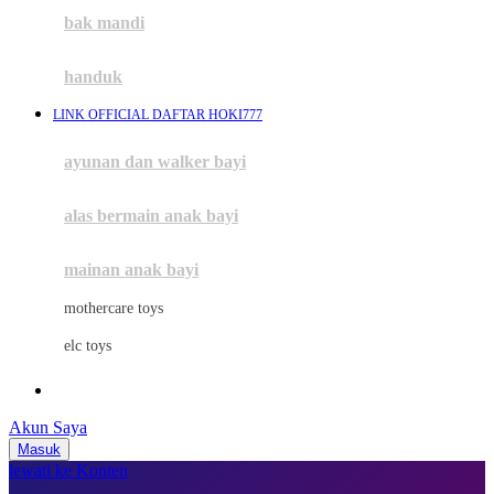
Moby
bak mandi
Momami
handuk
Mothercare
LINK OFFICIAL DAFTAR HOKI777
Mustela
ayunan dan walker bayi
My Buddy Tag
My K
alas bermain anak bayi
N
mainan anak bayi
Naif
mothercare toys
Nike
elc toys
Nordic Natural
LIVE AUDIT HOKI777
Nuby
Akun Saya
Nuna
Masuk
lewati ke Konten
O