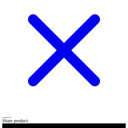
Share product: