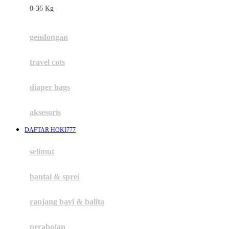
0-36 Kg
Fisher Price
Flipper
gendongan
Friends Of Sally
travel cots
G
diaper bags
Gb
Geko
aksesoris
Graco
DAFTAR HOKI777
Gund
selimut
H
bantal & sprei
Habbie
Haenim
ranjang bayi & balita
Happy Horse
perabotan