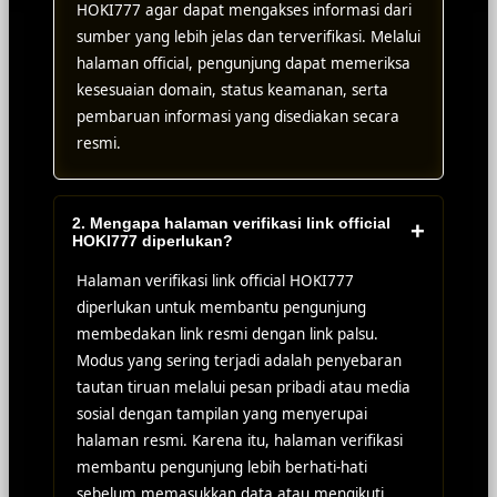
HOKI777 agar dapat mengakses informasi dari
sumber yang lebih jelas dan terverifikasi. Melalui
halaman official, pengunjung dapat memeriksa
kesesuaian domain, status keamanan, serta
pembaruan informasi yang disediakan secara
resmi.
2. Mengapa halaman verifikasi link official
+
HOKI777 diperlukan?
Halaman verifikasi link official HOKI777
diperlukan untuk membantu pengunjung
membedakan link resmi dengan link palsu.
Modus yang sering terjadi adalah penyebaran
tautan tiruan melalui pesan pribadi atau media
sosial dengan tampilan yang menyerupai
halaman resmi. Karena itu, halaman verifikasi
membantu pengunjung lebih berhati-hati
sebelum memasukkan data atau mengikuti