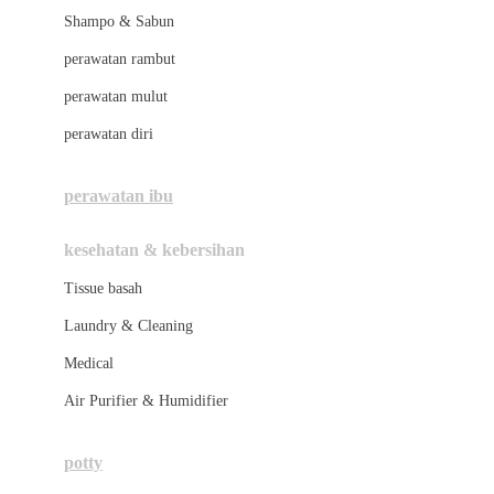
London Taxi
Shampo & Sabun
Love To Dream
perawatan rambut
perawatan mulut
M
perawatan diri
Magformers
Mama's Choice
perawatan ibu
Mamas&Papas
kesehatan & kebersihan
Mamaway
Tissue basah
Maxi Cosi
Laundry & Cleaning
Megabloks
Medical
Micro
Air Purifier & Humidifier
MiDeer
Mimi & Lula
potty
Mini Monkey