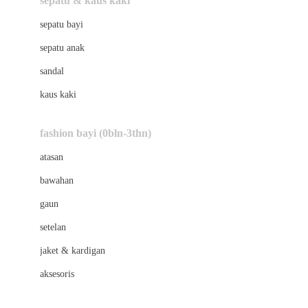
sepatu & kaus kaki
Bio Oil
sepatu bayi
Biolane
sepatu anak
Bite Fighters
sandal
Bizzi Growin
kaus kaki
Blackmores
fashion bayi (0bln-3thn)
Blooming Marvellous
atasan
Bonnels
bawahan
Bravado
gaun
Bruder
setelan
Brush Baby
jaket & kardigan
Buds Organics
aksesoris
Bugaboo
Buggygear