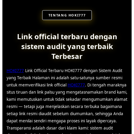
TENTANG HOKI777
Link official terbaru dengan
sistem audit yang terbaik
Terbesar
HOKI777
Link Official Terbaru HOKI777 dengan Sistem Audit
yang Terbaik Halaman ini adalah satu-satunya sumber resmi
untuk memverifikasi link official
HOKI777
. Di tengah maraknya
situs tiruan dan link palsu yang mengatasnamakan brand kami,
kami memutuskan untuk tidak sekadar mengumumkan alamat
resmi — tetapi juga menjelaskan secara terbuka bagaimana
setiap link resmi diaudit sebelum diumumkan, sehingga Anda
dapat menilai sendiri mengapa proses ini layak dipercaya.
Transparansi adalah dasar dari klaim kami: sistem audit