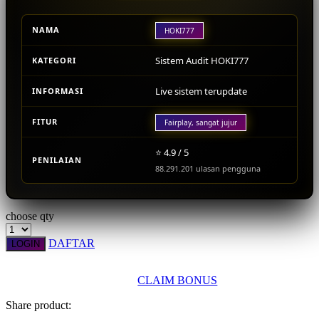
Squishmallows
Starbooks
NAMA
HOKI777
Stick-O
Sistem Audit HOKI777
KATEGORI
Stokke
Live sistem terupdate
INFORMASI
Sudocrem
FITUR
Fairplay, sangat jujur
Sumimo
Sunnylife
⭐ 4.9 / 5
PENILAIAN
88.291.201 ulasan pengguna
Sun-Staches
Swimava
choose qty
T
DAFTAR
LOGIN
Tommee Tippee
CLAIM BONUS
Trunki
Tutti Bambini
Share product: