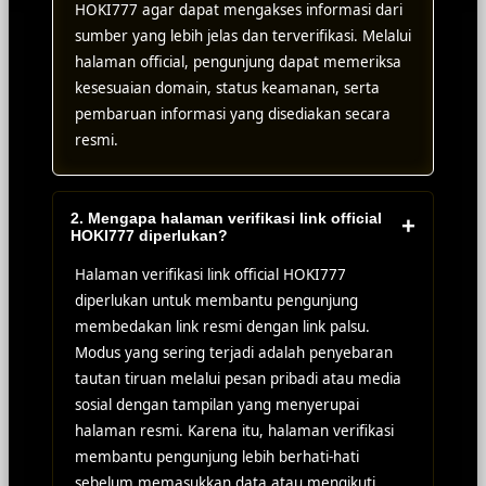
HOKI777 agar dapat mengakses informasi dari
sumber yang lebih jelas dan terverifikasi. Melalui
halaman official, pengunjung dapat memeriksa
kesesuaian domain, status keamanan, serta
pembaruan informasi yang disediakan secara
resmi.
2. Mengapa halaman verifikasi link official
+
HOKI777 diperlukan?
Halaman verifikasi link official HOKI777
diperlukan untuk membantu pengunjung
membedakan link resmi dengan link palsu.
Modus yang sering terjadi adalah penyebaran
tautan tiruan melalui pesan pribadi atau media
sosial dengan tampilan yang menyerupai
halaman resmi. Karena itu, halaman verifikasi
membantu pengunjung lebih berhati-hati
sebelum memasukkan data atau mengikuti