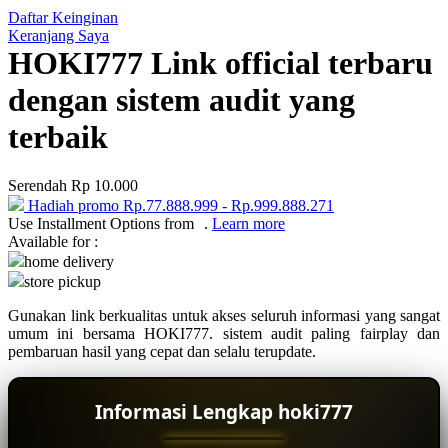
Daftar Keinginan
Q
Keranjang Saya
HOKI777 Link official terbaru
QV Baby
dengan sistem audit yang
R
terbaik
Real Shades
Red Castle
Serendah
Rp 10.000
Ribbon Madness
Hadiah promo
Rp.77.888.999
-
Rp.999.888.271
Use Installment Options from
.
Learn more
Available for :
S
home delivery
store pickup
Sebamed
Gunakan link berkualitas untuk akses seluruh informasi yang sangat
Silver Cross
umum ini bersama HOKI777. sistem audit paling fairplay dan
pembaruan hasil yang cepat dan selalu terupdate.
Simply Idea
Skip Hop
Informasi Lengkap hoki777
Spectra