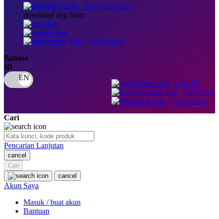
download apps
download app from:
Oh Ma Grain
Okiedog
gift registry
P
Bahasa
ID
Peachy
LOGIN
Phil & Ted's
DAFTAR
Contact Us
Philips Avent
Cari
Pigeon
Playgro
Pencarian Lanjutan
cancel
Poled Global
Cari
Ponycycle
cancel
Akun Saya
Puma
Masuk / buat akun
Pureats
Bantuan