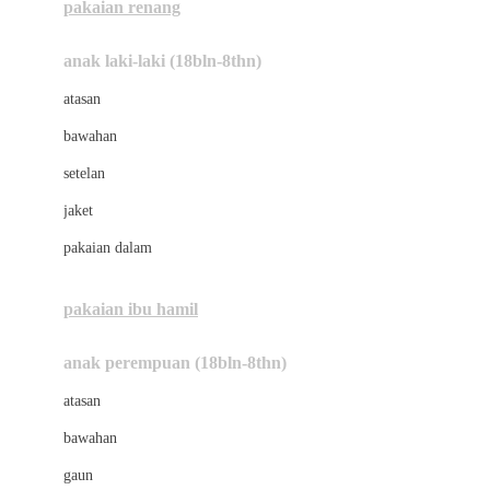
pakaian renang
Bumkins
anak laki-laki (18bln-8thn)
C
atasan
Cetaphil
bawahan
Chicco
setelan
Childlife
jaket
Clevamama
pakaian dalam
Cocolatte
Cottonseeds
pakaian ibu hamil
Cozy N Safe
anak perempuan (18bln-8thn)
Crane
atasan
Cybex
bawahan
D
gaun