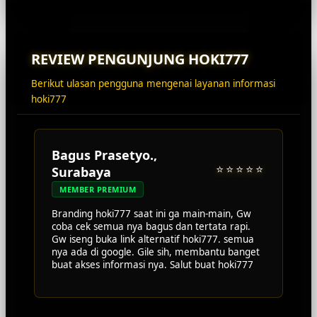
REVIEW PENGUNJUNG HOKI777
Berikut ulasan pengguna mengenai layanan informasi
hoki777
Bagus Prasetyo.,
⭐⭐⭐⭐⭐
Surabaya
MEMBER PREMIUM
Branding hoki777 saat ini ga main-main, Gw
coba cek semua nya bagus dan tertata rapi.
Gw iseng buka link alternatif hoki777. semua
nya ada di google. Gile sih, membantu banget
buat akses informasi nya. Salut buat hoki777