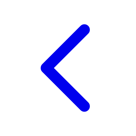
Twistshake
TY Toys
U
V
Veja
Vitaflow
Vtech
W
Waterland
Wellness
X