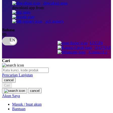
download apps
download app from:
Oh Ma Grain
Okiedog
gift registry
P
Bahasa
ID
Peachy
LOGIN
Phil & Ted's
DAFTAR
Contact Us
Philips Avent
Cari
Pigeon
Playgro
Pencarian Lanjutan
cancel
Poled Global
Cari
Ponycycle
cancel
Akun Saya
Puma
Masuk / buat akun
Pureats
Bantuan