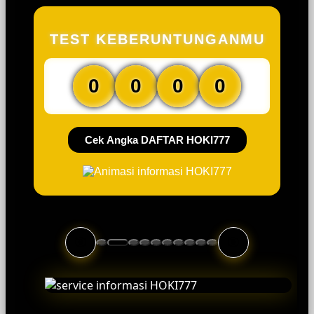
TEST KEBERUNTUNGANMU
0
0
0
0
Cek Angka DAFTAR HOKI777
🎯
🎯