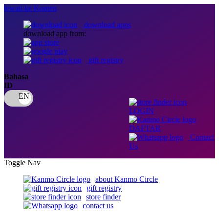
lewati ke Konten
download apps
download app from:
gift registry
Bahasa
ID
LOGIN
DAFTAR
Contact
Us
Toggle Nav
about Kanmo Circle
gift registry
store finder
contact us