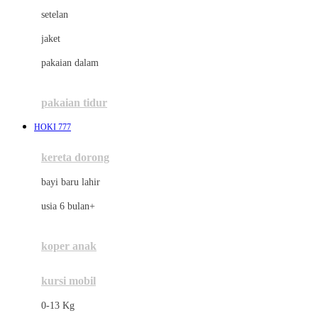
Dae Organics
setelan
Docare
jaket
Doona
pakaian dalam
Down To Earth
Drew
pakaian tidur
Dr. Brown's
HOKI 777
E
kereta dorong
ELC
bayi baru lahir
Ergobaby
usia 6 bulan+
Expert Care
koper anak
Ezyroller
kursi mobil
F
0-13 Kg
Felt So Sweet