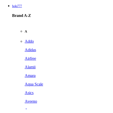
hoki777
Brand A-Z
A
Addo
Adidas
Airfree
Alamii
Amara
Aqua Scale
Asics
Aveeno
Awan