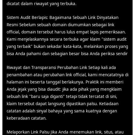
dicatat dalam riwayat yang terbuka.
Sistem Audit Berlapis: Bagaimana Sebuah Link Dinyatakan
Resmi Sebelum sebuah domain diumumkan sebagai link
official, domain tersebut harus lulus empat lapis pemeriksaan.
Kami menjelaskannya secara terbuka agar klaim "sistem audit
yang terbaik" bukan sekadar kata-kata, melainkan proses yang
bisa Anda pahami dan sebagian besar bisa Anda periksa sendir
Riwayat dan Transparansi Perubahan Link Setiap kali ada
penambahan atau perubahan link official, kami mencatatnya di
halaman ini beserta tanggal berlakunya. Praktik ini memberi
Anda jejak yang bisa diaudit: jika ada pihak yang mengklaim
sebuah link "baru saja diganti" tetapi tidak tercatat di sini,
klaim tersebut dapat langsung dipastikan palsu. Ketiadaan
catatan adalah sinyal bahaya yang sama kuatnya dengan
keberadaan catatan.
Melaporkan Link Palsu Jika Anda menemukan link, situs, atau