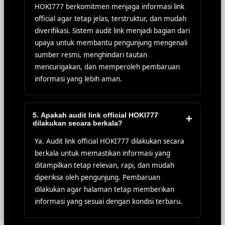
HOKI777 berkomitmen menjaga informasi link
official agar tetap jelas, terstruktur, dan mudah
diverifikasi. Sistem audit link menjadi bagian dari
upaya untuk membantu pengunjung mengenali
sumber resmi, menghindari tautan
mencurigakan, dan memperoleh pembaruan
informasi yang lebih aman.
5. Apakah audit link official HOKI777
+
dilakukan secara berkala?
Ya. Audit link official HOKI777 dilakukan secara
berkala untuk memastikan informasi yang
ditampilkan tetap relevan, rapi, dan mudah
diperiksa oleh pengunjung. Pembaruan
dilakukan agar halaman tetap memberikan
informasi yang sesuai dengan kondisi terbaru.