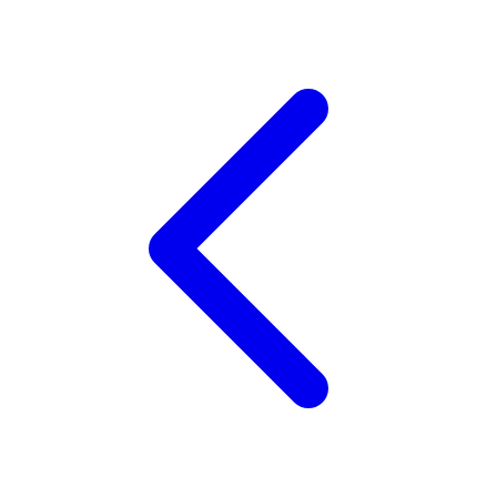
Twistshake
TY Toys
U
V
Veja
Vitaflow
Vtech
W
Waterland
Wellness
X