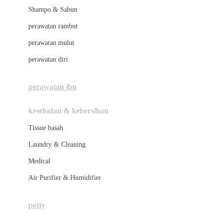
London Taxi
Shampo & Sabun
Love To Dream
perawatan rambut
perawatan mulut
M
perawatan diri
Magformers
Mama's Choice
perawatan ibu
Mamas&Papas
kesehatan & kebersihan
Mamaway
Tissue basah
Maxi Cosi
Laundry & Cleaning
Megabloks
Medical
Micro
Air Purifier & Humidifier
MiDeer
Mimi & Lula
potty
Mini Monkey