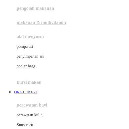
pengolah makanan
Joolz
Jujube
makanan & multivitamin
K
alat menyusui
Kiddycuts
pompa asi
Kumon
penyimpanan asi
L
cooler bags
Leapfrog
kursi makan
Leclerc
LINK HOKI777
Lee Vierra
Lillebaby
perawatan bayi
Little Bird Told Me
perawatan kulit
Little Miss Janis
Sunscreen