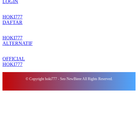
LOGIN
HOKI777
DAFTAR
HOKI777
ALTERNATIF
OFFICIAL
HOKI777
© Copyright hoki777 - Seo NewBieee All Rights Reserved.