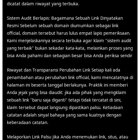
dicatat dalam riwayat yang terbuka.
Sistem Audit Berlapis: Bagaimana Sebuah Link Dinyatakan
Resmi Sebelum sebuah domain diumumkan sebagai link
official, domain tersebut harus lulus empat lapis pemeriksaan.
Kami menjelaskannya secara terbuka agar klaim "sistem audit
yang terbaik" bukan sekadar kata-kata, melainkan proses yang
bisa Anda pahami dan sebagian besar bisa Anda periksa sendir
Riwayat dan Transparansi Perubahan Link Setiap kali ada
penambahan atau perubahan link official, kami mencatatnya di
halaman ini beserta tanggal berlakunya. Praktik ini memberi
Anda jejak yang bisa diaudit: jika ada pihak yang mengklaim
sebuah link "baru saja diganti" tetapi tidak tercatat di sini,
klaim tersebut dapat langsung dipastikan palsu. Ketiadaan
catatan adalah sinyal bahaya yang sama kuatnya dengan
keberadaan catatan.
Melaporkan Link Palsu Jika Anda menemukan link, situs, atau