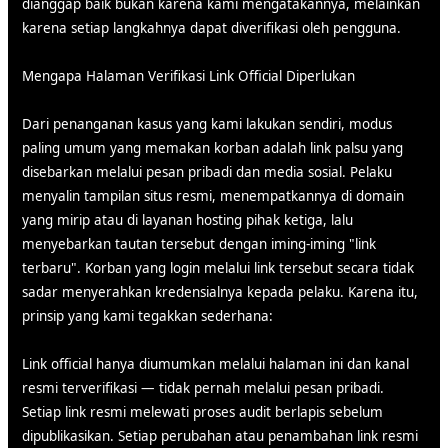
dianggap baik bukan karena kami mengatakannya, melainkan
karena setiap langkahnya dapat diverifikasi oleh pengguna.
Mengapa Halaman Verifikasi Link Official Diperlukan
Dari penanganan kasus yang kami lakukan sendiri, modus
paling umum yang memakan korban adalah link palsu yang
disebarkan melalui pesan pribadi dan media sosial. Pelaku
menyalin tampilan situs resmi, menempatkannya di domain
yang mirip atau di layanan hosting pihak ketiga, lalu
menyebarkan tautan tersebut dengan iming-iming "link
terbaru". Korban yang login melalui link tersebut secara tidak
sadar menyerahkan kredensialnya kepada pelaku. Karena itu,
prinsip yang kami tegakkan sederhana:
Link official hanya diumumkan melalui halaman ini dan kanal
resmi terverifikasi — tidak pernah melalui pesan pribadi.
Setiap link resmi melewati proses audit berlapis sebelum
dipublikasikan. Setiap perubahan atau penambahan link resmi