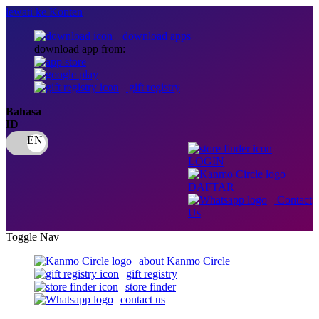
lewati ke Konten
download apps
download app from:
gift registry
Bahasa
ID
LOGIN
DAFTAR
Contact
Us
Toggle Nav
about Kanmo Circle
gift registry
store finder
contact us