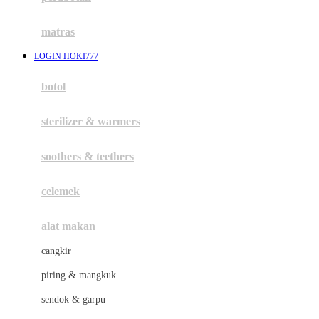
Happy Tummy
Hauck
matras
Havaianas
LOGIN HOKI777
Hegen
botol
Hot Wheels
sterilizer & warmers
Hybrid
soothers & teethers
I
Inlacta DHA
celemek
Interlac
alat makan
Ivenet
cangkir
J
piring & mangkuk
Jack N Jill
sendok & garpu
Joie