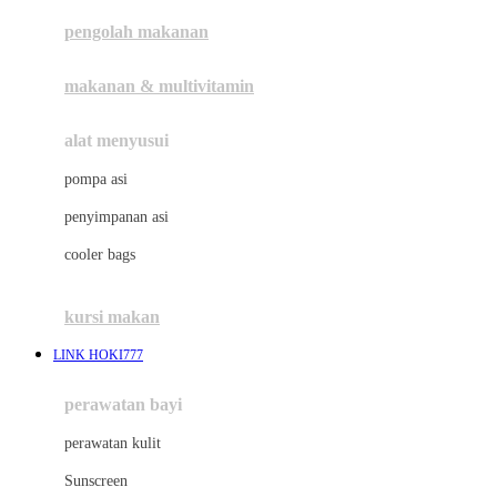
pengolah makanan
Joolz
Jujube
makanan & multivitamin
K
alat menyusui
Kiddycuts
pompa asi
Kumon
penyimpanan asi
L
cooler bags
Leapfrog
kursi makan
Leclerc
LINK HOKI777
Lee Vierra
Lillebaby
perawatan bayi
Little Bird Told Me
perawatan kulit
Little Miss Janis
Sunscreen