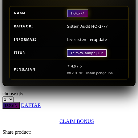
Squishmallows
Starbooks
NAMA
HOKI777
Stick-O
Sistem Audit HOKI777
KATEGORI
Stokke
Live sistem terupdate
INFORMASI
Sudocrem
FITUR
Fairplay, sangat jujur
Sumimo
Sunnylife
⭐ 4.9 / 5
PENILAIAN
88.291.201 ulasan pengguna
Sun-Staches
Swimava
choose qty
T
DAFTAR
LOGIN
Tommee Tippee
CLAIM BONUS
Trunki
Tutti Bambini
Share product: