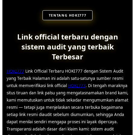
TENTANG HOKI777
Link official terbaru dengan
sistem audit yang terbaik
Terbesar
HOKI777
Link Official Terbaru HOKI777 dengan Sistem Audit
yang Terbaik Halaman ini adalah satu-satunya sumber resmi
untuk memverifikasi link official
HOKI777
. Di tengah maraknya
situs tiruan dan link palsu yang mengatasnamakan brand kami,
kami memutuskan untuk tidak sekadar mengumumkan alamat
resmi — tetapi juga menjelaskan secara terbuka bagaimana
setiap link resmi diaudit sebelum diumumkan, sehingga Anda
dapat menilai sendiri mengapa proses ini layak dipercaya.
Transparansi adalah dasar dari klaim kami: sistem audit