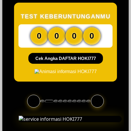
TEST KEBERUNTUNGANMU
0
0
0
0
Cek Angka DAFTAR HOKI777
🎯
🎯