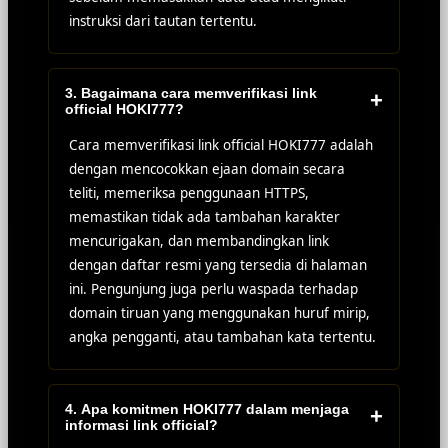
instruksi dari tautan tertentu.
3. Bagaimana cara memverifikasi link
+
official HOKI777?
Cara memverifikasi link official HOKI777 adalah
dengan mencocokkan ejaan domain secara
teliti, memeriksa penggunaan HTTPS,
memastikan tidak ada tambahan karakter
mencurigakan, dan membandingkan link
dengan daftar resmi yang tersedia di halaman
ini. Pengunjung juga perlu waspada terhadap
domain tiruan yang menggunakan huruf mirip,
angka pengganti, atau tambahan kata tertentu.
4. Apa komitmen HOKI777 dalam menjaga
+
informasi link official?