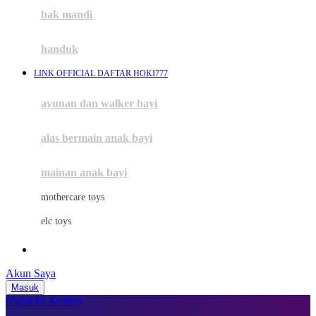
Moby
bak mandi
Momami
handuk
Mothercare
LINK OFFICIAL DAFTAR HOKI777
Mustela
ayunan dan walker bayi
My Buddy Tag
My K
alas bermain anak bayi
N
mainan anak bayi
Naif
mothercare toys
Nike
elc toys
Nordic Natural
LIVE AUDIT HOKI777
Nuby
Akun Saya
Nuna
Masuk
lewati ke Konten
O