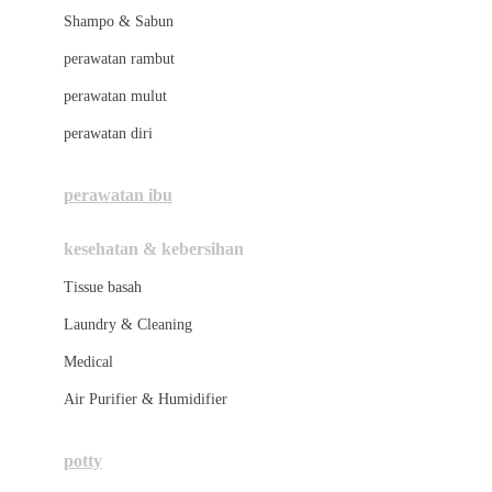
London Taxi
Shampo & Sabun
Love To Dream
perawatan rambut
perawatan mulut
M
perawatan diri
Magformers
Mama's Choice
perawatan ibu
Mamas&Papas
kesehatan & kebersihan
Mamaway
Tissue basah
Maxi Cosi
Laundry & Cleaning
Megabloks
Medical
Micro
Air Purifier & Humidifier
MiDeer
Mimi & Lula
potty
Mini Monkey