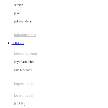
Dae Organics
setelan
Docare
jaket
Doona
pakaian dalam
Down To Earth
Drew
pakaian tidur
Dr. Brown's
HOKI 777
E
kereta dorong
ELC
bayi baru lahir
Ergobaby
usia 6 bulan+
Expert Care
koper anak
Ezyroller
kursi mobil
F
0-13 Kg
Felt So Sweet