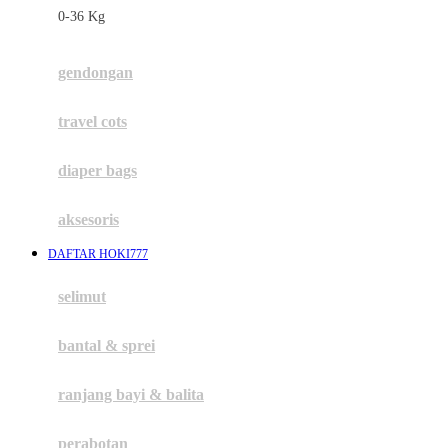
0-36 Kg
Fisher Price
Flipper
gendongan
Friends Of Sally
travel cots
G
diaper bags
Gb
Geko
aksesoris
Graco
DAFTAR HOKI777
Gund
selimut
H
bantal & sprei
Habbie
Haenim
ranjang bayi & balita
Happy Horse
perabotan