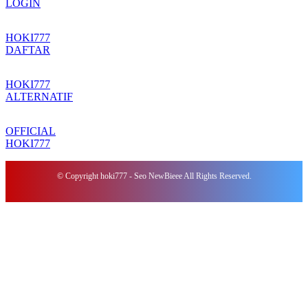
LOGIN
HOKI777
DAFTAR
HOKI777
ALTERNATIF
OFFICIAL
HOKI777
© Copyright hoki777 - Seo NewBieee All Rights Reserved.