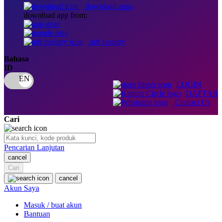
download apps
download app from:
Oh Ma Grain
Okiedog
gift registry
P
Bahasa
ID
Peachy
LOGIN
Phil & Ted's
DAFTAR
Contact Us
Philips Avent
Cari
Pigeon
Playgro
Pencarian Lanjutan
cancel
Poled Global
Cari
Ponycycle
cancel
Akun Saya
Puma
Masuk / buat akun
Pureats
Bantuan