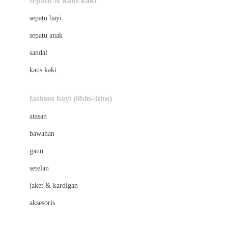
sepatu & kaus kaki
Bio Oil
sepatu bayi
Biolane
sepatu anak
Bite Fighters
sandal
Bizzi Growin
kaus kaki
Blackmores
fashion bayi (0bln-3thn)
Blooming Marvellous
atasan
Bonnels
bawahan
Bravado
gaun
Bruder
setelan
Brush Baby
jaket & kardigan
Buds Organics
aksesoris
Bugaboo
Buggygear