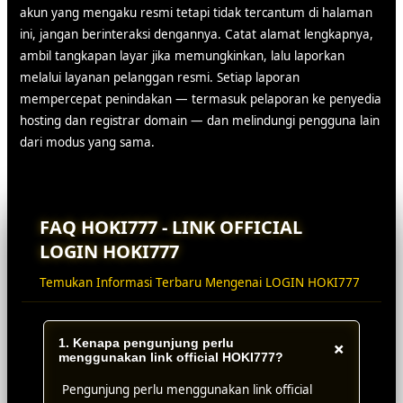
akun yang mengaku resmi tetapi tidak tercantum di halaman
ini, jangan berinteraksi dengannya. Catat alamat lengkapnya,
ambil tangkapan layar jika memungkinkan, lalu laporkan
melalui layanan pelanggan resmi. Setiap laporan
mempercepat penindakan — termasuk pelaporan ke penyedia
hosting dan registrar domain — dan melindungi pengguna lain
dari modus yang sama.
FAQ HOKI777 - LINK OFFICIAL
LOGIN HOKI777
Temukan Informasi Terbaru Mengenai LOGIN HOKI777
1. Kenapa pengunjung perlu
+
menggunakan link official HOKI777?
Pengunjung perlu menggunakan link official