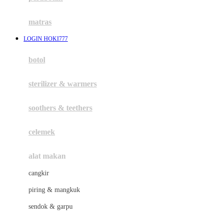
Happy Tummy
Hauck
matras
Havaianas
LOGIN HOKI777
Hegen
botol
Hot Wheels
sterilizer & warmers
Hybrid
soothers & teethers
I
Inlacta DHA
celemek
Interlac
alat makan
Ivenet
cangkir
J
piring & mangkuk
Jack N Jill
sendok & garpu
Joie