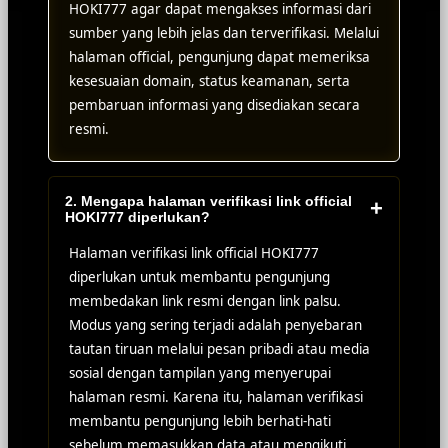
HOKI777 agar dapat mengakses informasi dari
sumber yang lebih jelas dan terverifikasi. Melalui
halaman official, pengunjung dapat memeriksa
kesesuaian domain, status keamanan, serta
pembaruan informasi yang disediakan secara
resmi.
2. Mengapa halaman verifikasi link official
+
HOKI777 diperlukan?
Halaman verifikasi link official HOKI777
diperlukan untuk membantu pengunjung
membedakan link resmi dengan link palsu.
Modus yang sering terjadi adalah penyebaran
tautan tiruan melalui pesan pribadi atau media
sosial dengan tampilan yang menyerupai
halaman resmi. Karena itu, halaman verifikasi
membantu pengunjung lebih berhati-hati
sebelum memasukkan data atau mengikuti