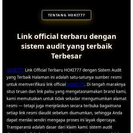
TENTANG HOKI777
Link official terbaru dengan
sistem audit yang terbaik
Terbesar
HOKI777
Link Official Terbaru HOKI777 dengan Sistem Audit
yang Terbaik Halaman ini adalah satu-satunya sumber resmi
untuk memverifikasi link official
HOKI777
. Di tengah maraknya
situs tiruan dan link palsu yang mengatasnamakan brand kami,
kami memutuskan untuk tidak sekadar mengumumkan alamat
resmi — tetapi juga menjelaskan secara terbuka bagaimana
setiap link resmi diaudit sebelum diumumkan, sehingga Anda
dapat menilai sendiri mengapa proses ini layak dipercaya.
Transparansi adalah dasar dari klaim kami: sistem audit