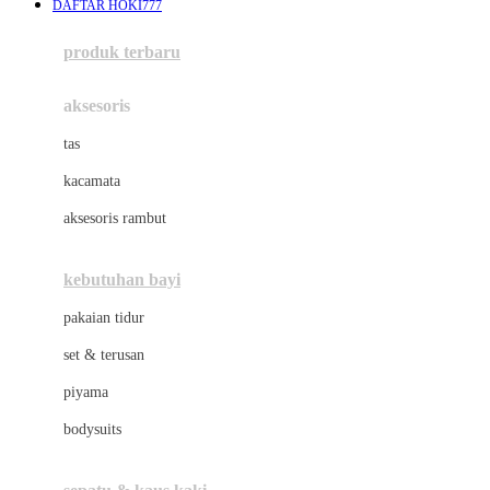
DAFTAR HOKI777
Azetabio
produk terbaru
B
aksesoris
Baabaasheepz
tas
Babiators
kacamata
Baby Dove
aksesoris rambut
Baby Jogger
Baby Rovega
kebutuhan bayi
Babybee
pakaian tidur
Banana Boat
set & terusan
Banz
piyama
Barbie
bodysuits
Beaba
Beauty Barn