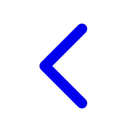
Twistshake
TY Toys
U
V
Veja
Vitaflow
Vtech
W
Waterland
Wellness
X