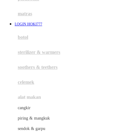
Happy Tummy
Hauck
matras
Havaianas
LOGIN HOKI777
Hegen
botol
Hot Wheels
sterilizer & warmers
Hybrid
soothers & teethers
I
Inlacta DHA
celemek
Interlac
alat makan
Ivenet
cangkir
J
piring & mangkuk
Jack N Jill
sendok & garpu
Joie