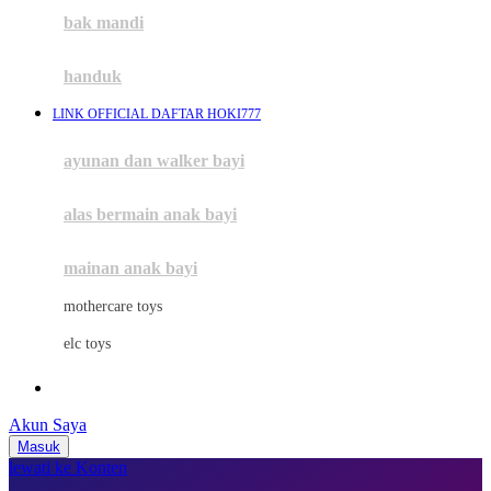
Moby
bak mandi
Momami
handuk
Mothercare
LINK OFFICIAL DAFTAR HOKI777
Mustela
ayunan dan walker bayi
My Buddy Tag
My K
alas bermain anak bayi
N
mainan anak bayi
Naif
mothercare toys
Nike
elc toys
Nordic Natural
LIVE AUDIT HOKI777
Nuby
Akun Saya
Nuna
Masuk
lewati ke Konten
O