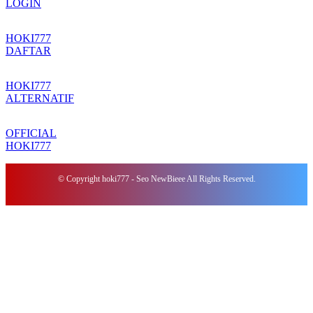
LOGIN
HOKI777
DAFTAR
HOKI777
ALTERNATIF
OFFICIAL
HOKI777
© Copyright hoki777 - Seo NewBieee All Rights Reserved.