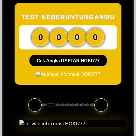
TEST KEBERUNTUNGANMU
0
0
0
0
Cek Angka DAFTAR HOKI777
🎯
🎯