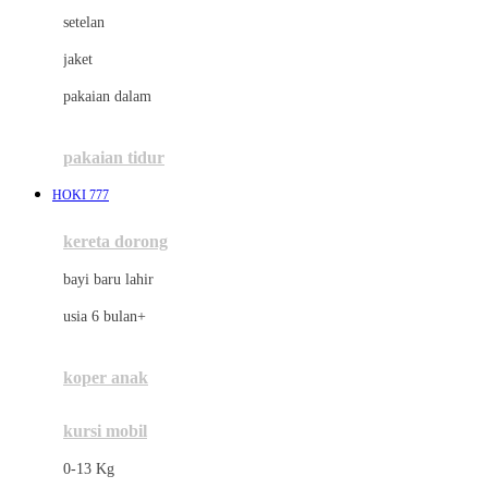
Dae Organics
setelan
Docare
jaket
Doona
pakaian dalam
Down To Earth
Drew
pakaian tidur
Dr. Brown's
HOKI 777
E
kereta dorong
ELC
bayi baru lahir
Ergobaby
usia 6 bulan+
Expert Care
koper anak
Ezyroller
kursi mobil
F
0-13 Kg
Felt So Sweet