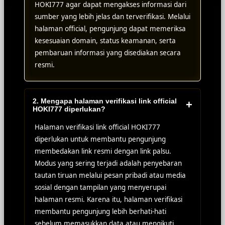
HOKI777 agar dapat mengakses informasi dari
sumber yang lebih jelas dan terverifikasi. Melalui
halaman official, pengunjung dapat memeriksa
kesesuaian domain, status keamanan, serta
pembaruan informasi yang disediakan secara
resmi.
2. Mengapa halaman verifikasi link official
+
HOKI777 diperlukan?
Halaman verifikasi link official HOKI777
diperlukan untuk membantu pengunjung
membedakan link resmi dengan link palsu.
Modus yang sering terjadi adalah penyebaran
tautan tiruan melalui pesan pribadi atau media
sosial dengan tampilan yang menyerupai
halaman resmi. Karena itu, halaman verifikasi
membantu pengunjung lebih berhati-hati
sebelum memasukkan data atau mengikuti