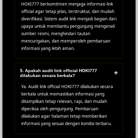
HOKI777 berkomitmen menjaga informasi link
official agar tetap jelas, terstruktur, dan mudah
diverifikasi. Sistem audit link menjadi bagian dari
upaya untuk membantu pengunjung mengenali
sumber resmi, menghindari tautan
mencurigakan, dan memperoleh pembaruan
informasi yang lebih aman.
5. Apakah audit link official HOKI777
+
dilakukan secara berkala?
Ya. Audit link official HOKI777 dilakukan secara
berkala untuk memastikan informasi yang
ditampilkan tetap relevan, rapi, dan mudah
diperiksa oleh pengunjung. Pembaruan
dilakukan agar halaman tetap memberikan
informasi yang sesuai dengan kondisi terbaru.