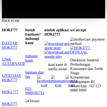
Back to top
HOKI777
butuh
unduh aplikasi
we accept
bantuan?
HOKI777
hubungi
kami
DAFTAR
HOKI777
hubungi
LINK
Direktorat Jenderal
kami
ALTERNATIF
Perlindungan
ikuti kami di
Konsumen dan Tertib
media sosial
bantuan dan
Niaga
LIVECHAT
faq
Kementerian
HOKI777
Perdagangan RI
WhatsApp: +62 123
021-
8888 8989
HOKI 777
8989182712
24 Hours
HOKI777