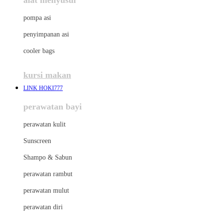
alat menyusui
pompa asi
penyimpanan asi
cooler bags
kursi makan
LINK HOKI777
perawatan bayi
perawatan kulit
Sunscreen
Shampo & Sabun
perawatan rambut
perawatan mulut
perawatan diri