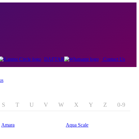
DAFTAR
Contact Us
us
S
T
U
V
W
X
Y
Z
0-9
Amara
Aqua Scale