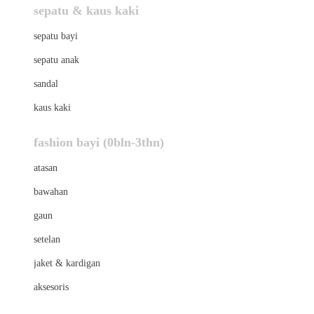
sepatu & kaus kaki
sepatu bayi
sepatu anak
sandal
kaus kaki
fashion bayi (0bln-3thn)
atasan
bawahan
gaun
setelan
jaket & kardigan
aksesoris