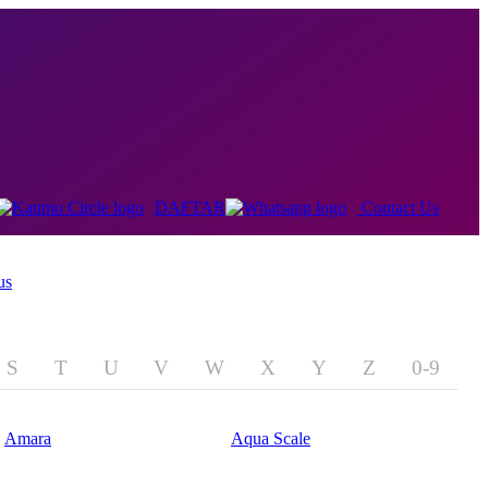
DAFTAR
Contact Us
us
S
T
U
V
W
X
Y
Z
0-9
Amara
Aqua Scale