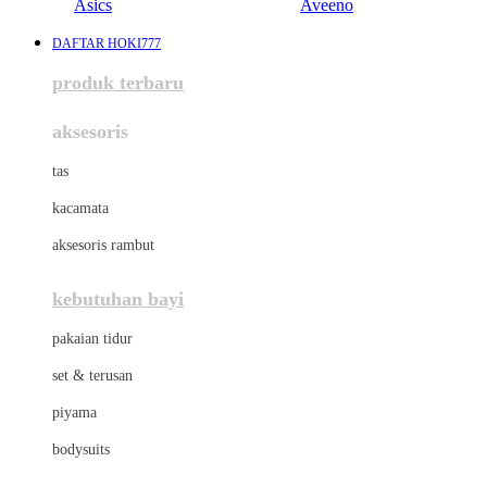
Asics
Aveeno
DAFTAR HOKI777
produk terbaru
aksesoris
tas
kacamata
aksesoris rambut
kebutuhan bayi
pakaian tidur
set & terusan
piyama
bodysuits