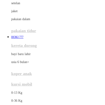
setelan
jaket
pakaian dalam
pakaian tidur
HOKI 777
kereta dorong
bayi baru lahir
usia 6 bulan+
koper anak
kursi mobil
0-13 Kg
0-36 Kg