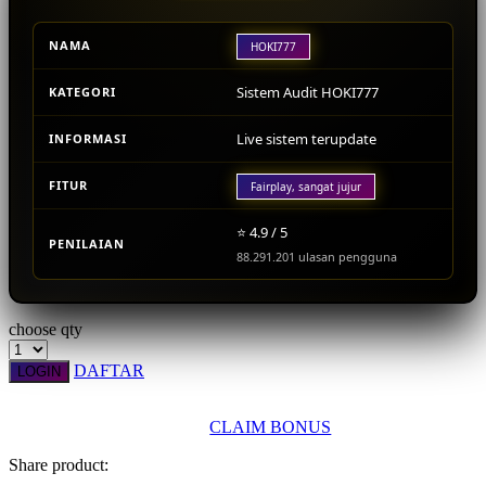
Squishmallows
Starbooks
NAMA
HOKI777
Stick-O
Sistem Audit HOKI777
KATEGORI
Stokke
Live sistem terupdate
INFORMASI
Sudocrem
FITUR
Fairplay, sangat jujur
Sumimo
Sunnylife
⭐ 4.9 / 5
PENILAIAN
88.291.201 ulasan pengguna
Sun-Staches
Swimava
choose qty
T
DAFTAR
LOGIN
Tommee Tippee
CLAIM BONUS
Trunki
Tutti Bambini
Share product: