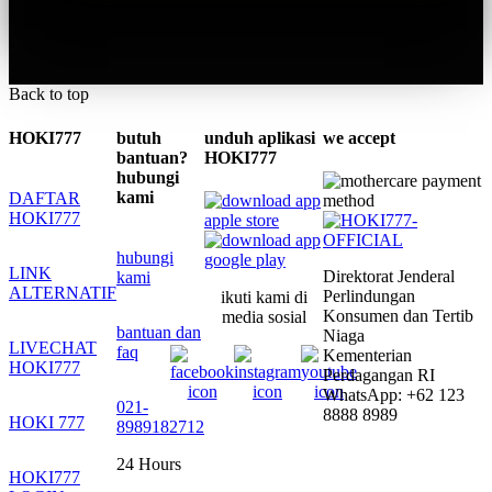
Back to top
HOKI777
butuh
unduh aplikasi
we accept
bantuan?
HOKI777
hubungi
kami
DAFTAR
HOKI777
hubungi
LINK
Direktorat Jenderal
kami
ALTERNATIF
Perlindungan
ikuti kami di
Konsumen dan Tertib
media sosial
bantuan dan
Niaga
LIVECHAT
faq
Kementerian
HOKI777
Perdagangan RI
WhatsApp: +62 123
021-
8888 8989
HOKI 777
8989182712
24 Hours
HOKI777