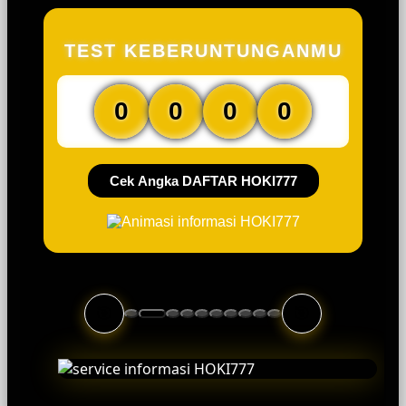
TEST KEBERUNTUNGANMU
0
0
0
0
Cek Angka DAFTAR HOKI777
🎯
🎯