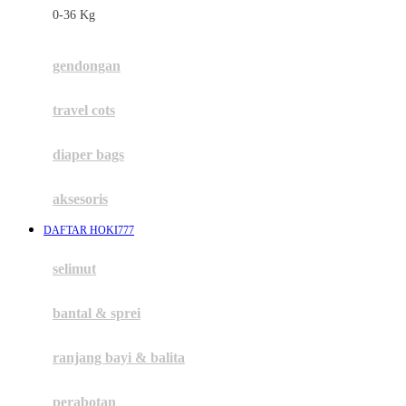
0-36 Kg
Fisher Price
Flipper
gendongan
Friends Of Sally
travel cots
G
diaper bags
Gb
Geko
aksesoris
Graco
DAFTAR HOKI777
Gund
selimut
H
bantal & sprei
Habbie
Haenim
ranjang bayi & balita
Happy Horse
perabotan