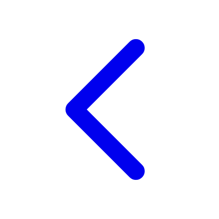
Twistshake
TY Toys
U
V
Veja
Vitaflow
Vtech
W
Waterland
Wellness
X