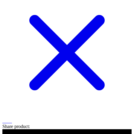
Share product: