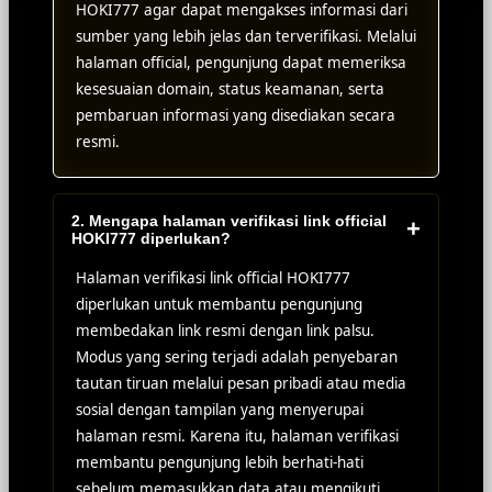
HOKI777 agar dapat mengakses informasi dari
sumber yang lebih jelas dan terverifikasi. Melalui
halaman official, pengunjung dapat memeriksa
kesesuaian domain, status keamanan, serta
pembaruan informasi yang disediakan secara
resmi.
2. Mengapa halaman verifikasi link official
+
HOKI777 diperlukan?
Halaman verifikasi link official HOKI777
diperlukan untuk membantu pengunjung
membedakan link resmi dengan link palsu.
Modus yang sering terjadi adalah penyebaran
tautan tiruan melalui pesan pribadi atau media
sosial dengan tampilan yang menyerupai
halaman resmi. Karena itu, halaman verifikasi
membantu pengunjung lebih berhati-hati
sebelum memasukkan data atau mengikuti