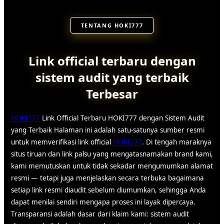
TENTANG HOKI777
Link official terbaru dengan
sistem audit yang terbaik
Terbesar
HOKI777
Link Official Terbaru HOKI777 dengan Sistem Audit
yang Terbaik Halaman ini adalah satu-satunya sumber resmi
untuk memverifikasi link official
HOKI777
. Di tengah maraknya
situs tiruan dan link palsu yang mengatasnamakan brand kami,
kami memutuskan untuk tidak sekadar mengumumkan alamat
resmi — tetapi juga menjelaskan secara terbuka bagaimana
setiap link resmi diaudit sebelum diumumkan, sehingga Anda
dapat menilai sendiri mengapa proses ini layak dipercaya.
Transparansi adalah dasar dari klaim kami: sistem audit