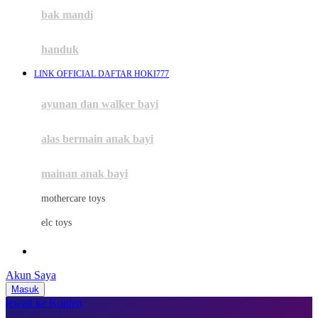
Moby
bak mandi
Momami
handuk
Mothercare
LINK OFFICIAL DAFTAR HOKI777
Mustela
ayunan dan walker bayi
My Buddy Tag
My K
alas bermain anak bayi
N
mainan anak bayi
Naif
mothercare toys
Nike
elc toys
Nordic Natural
LIVE AUDIT HOKI777
Nuby
Akun Saya
Nuna
Masuk
lewati ke Konten
O