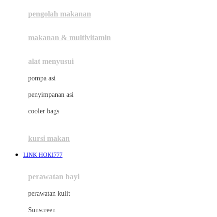
pengolah makanan
Joolz
Jujube
makanan & multivitamin
K
alat menyusui
Kiddycuts
pompa asi
Kumon
penyimpanan asi
L
cooler bags
Leapfrog
kursi makan
Leclerc
LINK HOKI777
Lee Vierra
Lillebaby
perawatan bayi
Little Bird Told Me
perawatan kulit
Little Miss Janis
Sunscreen