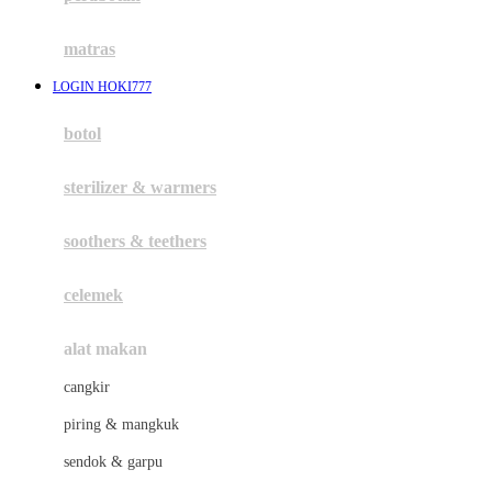
Happy Tummy
Hauck
matras
Havaianas
LOGIN HOKI777
Hegen
botol
Hot Wheels
sterilizer & warmers
Hybrid
soothers & teethers
I
Inlacta DHA
celemek
Interlac
alat makan
Ivenet
cangkir
J
piring & mangkuk
Jack N Jill
sendok & garpu
Joie