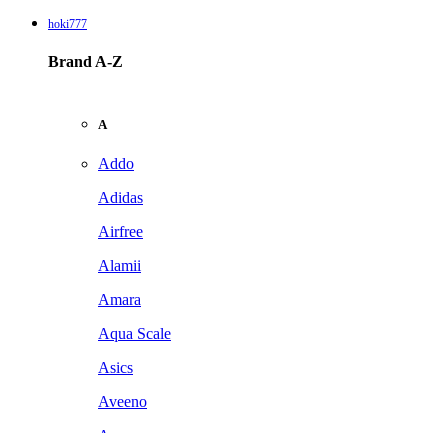
hoki777
Brand A-Z
A
Addo
Adidas
Airfree
Alamii
Amara
Aqua Scale
Asics
Aveeno
Awan