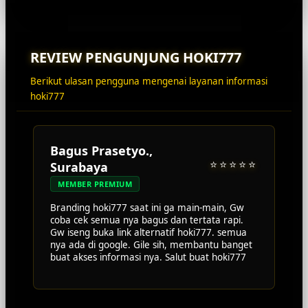
REVIEW PENGUNJUNG HOKI777
Berikut ulasan pengguna mengenai layanan informasi
hoki777
Bagus Prasetyo.,
⭐⭐⭐⭐⭐
Surabaya
MEMBER PREMIUM
Branding hoki777 saat ini ga main-main, Gw
coba cek semua nya bagus dan tertata rapi.
Gw iseng buka link alternatif hoki777. semua
nya ada di google. Gile sih, membantu banget
buat akses informasi nya. Salut buat hoki777