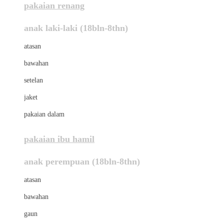
pakaian renang
anak laki-laki (18bln-8thn)
atasan
bawahan
setelan
jaket
pakaian dalam
pakaian ibu hamil
anak perempuan (18bln-8thn)
atasan
bawahan
gaun