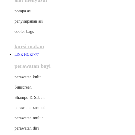
alat menyusui
pompa asi
penyimpanan asi
cooler bags
kursi makan
LINK HOKI777
perawatan bayi
perawatan kulit
Sunscreen
Shampo & Sabun
perawatan rambut
perawatan mulut
perawatan diri