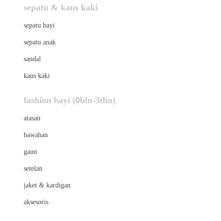
sepatu & kaus kaki
sepatu bayi
sepatu anak
sandal
kaus kaki
fashion bayi (0bln-3thn)
atasan
bawahan
gaun
setelan
jaket & kardigan
aksesoris