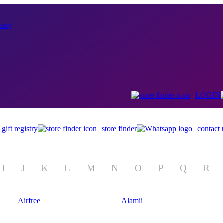
istry
LOGIN
gift registry
store finder
contact 
I
J
K
L
M
N
O
P
Q
R
Airfree
Alamii