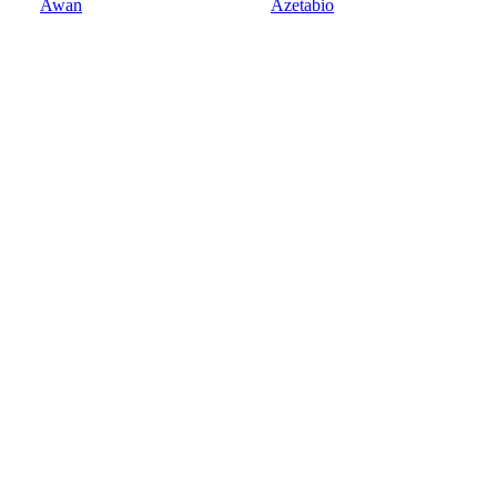
Awan
Azetabio