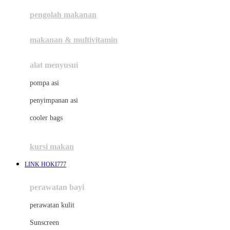
pengolah makanan
Joolz
Jujube
makanan & multivitamin
K
alat menyusui
Kiddycuts
pompa asi
Kumon
penyimpanan asi
L
cooler bags
Leapfrog
kursi makan
Leclerc
LINK HOKI777
Lee Vierra
Lillebaby
perawatan bayi
Little Bird Told Me
perawatan kulit
Little Miss Janis
Sunscreen