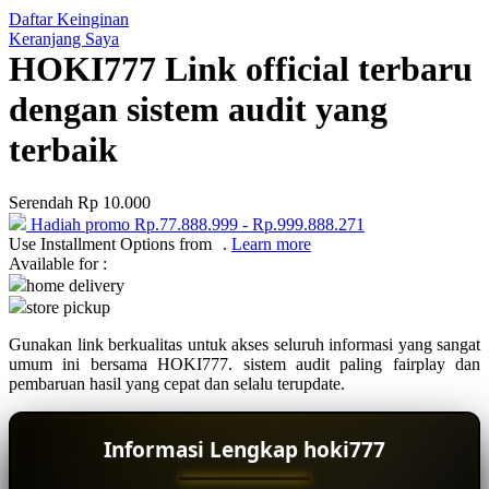
Daftar Keinginan
Q
Keranjang Saya
HOKI777 Link official terbaru
QV Baby
dengan sistem audit yang
R
terbaik
Real Shades
Red Castle
Serendah
Rp 10.000
Ribbon Madness
Hadiah promo
Rp.77.888.999
-
Rp.999.888.271
Use Installment Options from
.
Learn more
Available for :
S
home delivery
store pickup
Sebamed
Gunakan link berkualitas untuk akses seluruh informasi yang sangat
Silver Cross
umum ini bersama HOKI777. sistem audit paling fairplay dan
pembaruan hasil yang cepat dan selalu terupdate.
Simply Idea
Skip Hop
Informasi Lengkap hoki777
Spectra