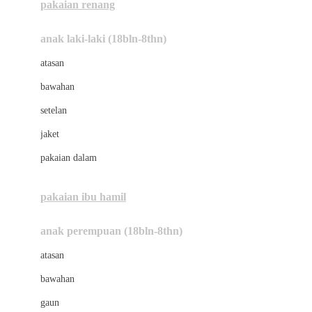
pakaian renang
Bumkins
anak laki-laki (18bln-8thn)
C
atasan
Cetaphil
bawahan
Chicco
setelan
Childlife
jaket
Clevamama
pakaian dalam
Cocolatte
Cottonseeds
pakaian ibu hamil
Cozy N Safe
anak perempuan (18bln-8thn)
Crane
atasan
Cybex
bawahan
D
gaun