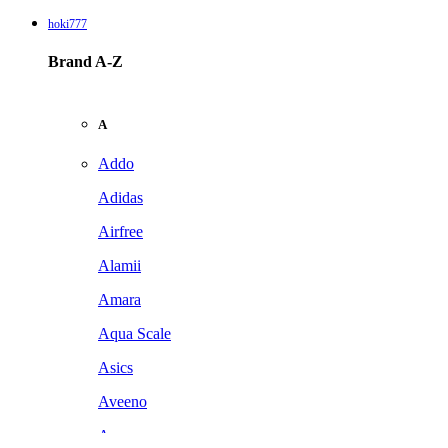
hoki777
Brand A-Z
A
Addo
Adidas
Airfree
Alamii
Amara
Aqua Scale
Asics
Aveeno
Awan