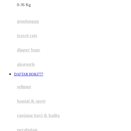
0-36 Kg
Fisher Price
Flipper
gendongan
Friends Of Sally
travel cots
G
diaper bags
Gb
Geko
aksesoris
Graco
DAFTAR HOKI777
Gund
selimut
H
bantal & sprei
Habbie
Haenim
ranjang bayi & balita
Happy Horse
perabotan