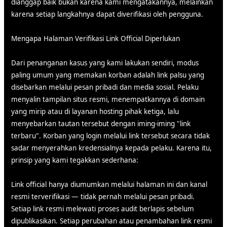
dianggap baik bukan karena kami mengatakannya, melainkan
karena setiap langkahnya dapat diverifikasi oleh pengguna.
Mengapa Halaman Verifikasi Link Official Diperlukan
Dari penanganan kasus yang kami lakukan sendiri, modus
paling umum yang memakan korban adalah link palsu yang
disebarkan melalui pesan pribadi dan media sosial. Pelaku
menyalin tampilan situs resmi, menempatkannya di domain
yang mirip atau di layanan hosting pihak ketiga, lalu
menyebarkan tautan tersebut dengan iming-iming "link
terbaru". Korban yang login melalui link tersebut secara tidak
sadar menyerahkan kredensialnya kepada pelaku. Karena itu,
prinsip yang kami tegakkan sederhana:
Link official hanya diumumkan melalui halaman ini dan kanal
resmi terverifikasi — tidak pernah melalui pesan pribadi.
Setiap link resmi melewati proses audit berlapis sebelum
dipublikasikan. Setiap perubahan atau penambahan link resmi