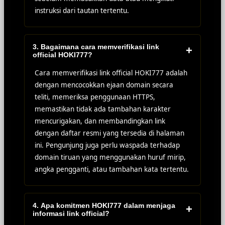
instruksi dari tautan tertentu.
3. Bagaimana cara memverifikasi link
+
official HOKI777?
Cara memverifikasi link official HOKI777 adalah
dengan mencocokkan ejaan domain secara
teliti, memeriksa penggunaan HTTPS,
memastikan tidak ada tambahan karakter
mencurigakan, dan membandingkan link
dengan daftar resmi yang tersedia di halaman
ini. Pengunjung juga perlu waspada terhadap
domain tiruan yang menggunakan huruf mirip,
angka pengganti, atau tambahan kata tertentu.
4. Apa komitmen HOKI777 dalam menjaga
+
informasi link official?