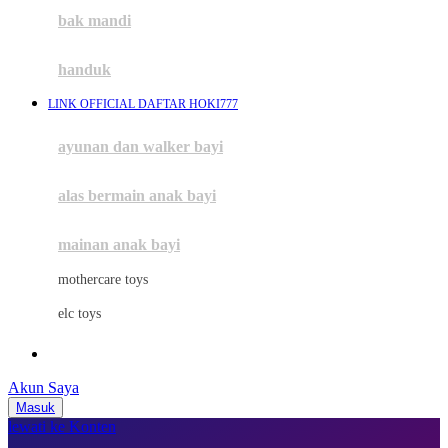
Moby
bak mandi
Momami
handuk
Mothercare
LINK OFFICIAL DAFTAR HOKI777
Mustela
ayunan dan walker bayi
My Buddy Tag
My K
alas bermain anak bayi
N
mainan anak bayi
Naif
mothercare toys
Nike
elc toys
Nordic Natural
LIVE AUDIT HOKI777
Nuby
Akun Saya
Nuna
Masuk
lewati ke Konten
O