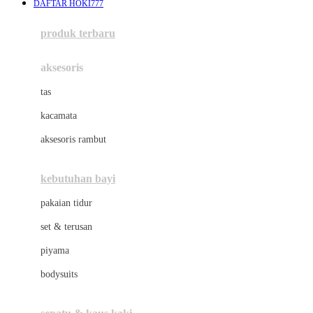
DAFTAR HOKI777
Azetabio
produk terbaru
B
aksesoris
Baabaasheepz
tas
Babiators
kacamata
Baby Dove
aksesoris rambut
Baby Jogger
Baby Rovega
kebutuhan bayi
Babybee
pakaian tidur
Banana Boat
set & terusan
Banz
piyama
Barbie
bodysuits
Beaba
Beauty Barn