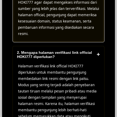
HOKI777 agar dapat mengakses informasi dari
sumber yang lebih jelas dan terverifikasi. Melalui
halaman official, pengunjung dapat memeriksa
kesesuaian domain, status keamanan, serta
pembaruan informasi yang disediakan secara
resmi.
2. Mengapa halaman verifikasi link official
+
HOKI777 diperlukan?
Halaman verifikasi link official HOKI777
diperlukan untuk membantu pengunjung
membedakan link resmi dengan link palsu.
Modus yang sering terjadi adalah penyebaran
tautan tiruan melalui pesan pribadi atau media
sosial dengan tampilan yang menyerupai
halaman resmi. Karena itu, halaman verifikasi
membantu pengunjung lebih berhati-hati
sebelum memasukkan data atau mengikuti