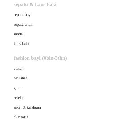
sepatu & kaus kaki
sepatu bayi
sepatu anak
sandal
kaus kaki
fashion bayi (0bln-3thn)
atasan
bawahan
gaun
setelan
jaket & kardigan
aksesoris