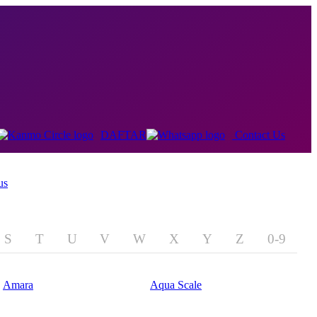
DAFTAR
Contact Us
us
S
T
U
V
W
X
Y
Z
0-9
Amara
Aqua Scale